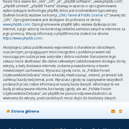
Nasze fora zwane też „one”, „ich”, „je”, „phpBB software”, „www.phpbb.com”,
„phpBB Limited”, „phpBB Teams” działają w oparciu o oprogramowanie
wykorzystujące technologię phpBB, która jest środowiskiem typu witryny
(bulletin board), wydane na licencji „
GNU General Public License v2
” zwanej też
„GPL”. Oprogramowanie jest dostępne do pobrania ze strony
www.phpbb.com
. Oprogramowanie phpBB tylko ułatwia dyskusje przez
internet, a jego autorzy nie kontrolują tekstów zamieszczanych w internecie za
jego pomocą. Więcej informacji o phpBB można znaleźć na stronie
https://www.phpbb.com/
.
Akceptujesz zakaz publikowania wypowiedzi o charakterze obraźliwym,
oszczerczym, propagującym treści niezgodne z polskim prawem lub
naruszającym cudze prawa autorskie i dobra osobiste. Naruszenie tego
zakazu może skutkować dla ciebie całkowitym zablokowaniem dostępu do tej
witryny, a twój dostawca internetu zostanie powiadomiony o twoim
niewłaściwym zachowaniu. Wyrażasz zgodę na to, że „Polskie Forum
Użytkowników Debiana” może w każdej chwili usunąć, zmienić, przenieść lub
zamknąć każdy twój temat, post. Wyrażasz zgodę na zapisywanie wszystkich
podanych przez ciebie informacji w naszej bazie danych. Informacje te nie
będą przekazywane nikomu bez twojej zgody, ale ani „Polskie Forum
Użytkowników Debiana”, ani phpBB nie ponosi odpowiedzialności za
włamania do witryny, podczas których może dojść do kradzieży danych.
Strona główna