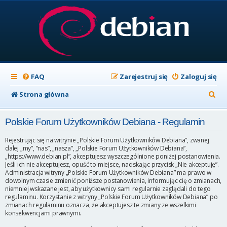
FAQ
Zarejestruj się
Zaloguj się
S
Strona główna
z
Polskie Forum Użytkowników Debiana - Regulamin
u
k
Rejestrując się na witrynie „Polskie Forum Użytkowników Debiana”, zwanej
dalej „my”, ”nas”, „nasza”, „Polskie Forum Użytkowników Debiana”,
a
„https://www.debian.pl”, akceptujesz wyszczególnione poniżej postanowienia.
Jeśli ich nie akceptujesz, opuść to miejsce, naciskając przycisk „Nie akceptuję”.
j
Administracja witryny „Polskie Forum Użytkowników Debiana” ma prawo w
dowolnym czasie zmienić poniższe postanowienia, informując cię o zmianach,
niemniej wskazane jest, aby użytkownicy sami regularnie zaglądali do tego
regulaminu. Korzystanie z witryny „Polskie Forum Użytkowników Debiana” po
zmianach regulaminu oznacza, że akceptujesz te zmiany ze wszelkimi
konsekwencjami prawnymi.