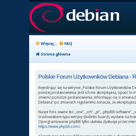
Więcej…
FAQ
Strona główna
Polskie Forum Użytkowników Debiana - 
Rejestrując się na witrynie „Polskie Forum Użytkowników D
poniżej postanowienia. Jeśli ich nie akceptujesz, opuść t
zmienić poniższe postanowienia, informując cię o zmianach
Debiana” po zmianach regulaminu oznacza, że akceptujesz
Nasze fora zwane też „one”, „ich”, „je”, „phpBB software
środowiskiem typu witryny (bulletin board), wydane na licen
Oprogramowanie phpBB tylko ułatwia dyskusje przez intern
https://www.phpbb.com/
.