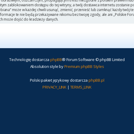
 obraźliwym, oszczerczym, propagującym treści niezgodne z polskim prawem lub 
itym zablokowaniem dostępu do tej witryny, a twój dostawca internetu zostanie
iana” może w każdej chwili usunąć, zmienić, przenieść lub zamknąć każdy twój t
Informacje te nie będą przekazywane nikomu bez twojej zgody, ale ani „Polskie F
ch może dojść do kradzieży danych.
Technologię dostarcza
phpBB
® Forum Software © phpBB Limited
Absolution style by
Premium phpBB Styles
Polski pakiet językowy dostarcza
phpBB.pl
PRIVACY_LINK
|
TERMS_LINK