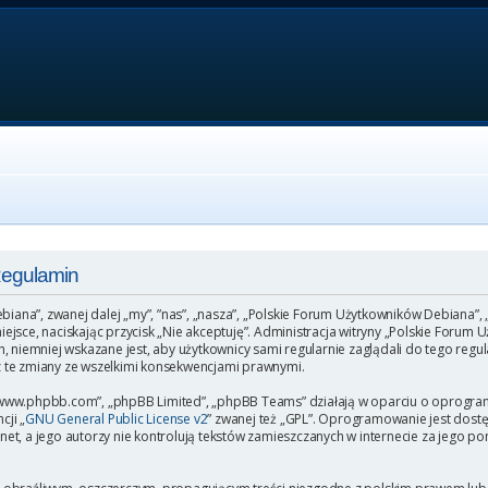
Regulamin
ebiana”, zwanej dalej „my”, ”nas”, „nasza”, „Polskie Forum Użytkowników Debiana”,
o miejsce, naciskając przycisk „Nie akceptuję”. Administracja witryny „Polskie Fo
, niemniej wskazane jest, aby użytkownicy sami regularnie zaglądali do tego regu
 te zmiany ze wszelkimi konsekwencjami prawnymi.
”, „www.phpbb.com”, „phpBB Limited”, „phpBB Teams” działają w oparciu o oprogr
cji „
GNU General Public License v2
” zwanej też „GPL”. Oprogramowanie jest dost
et, a jego autorzy nie kontrolują tekstów zamieszczanych w internecie za jego p