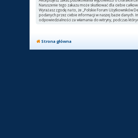
Akceptujesz zakaz publikowania wypowiedzi o charakterze
Naruszenie tego zakazu może skutkować dla ciebie całkow
Wyrażasz zgodę na to, że „Polskie Forum Użytkowników Deb
podanych przez ciebie informacji w naszej bazie danych. 
odpowiedzialności za włamania do witryny, podczas który
Strona główna