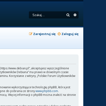
Szukaj
Wyszukiwanie zaa
Zarejestruj się
Zaloguj się
 „https://www.debian.pl”, akceptujesz wyszczególnione
rum Użytkowników Debiana” ma prawo w dowolnym czasie
laminu. Korzystanie z witryny „Polskie Forum Użytkowników
amowanie wykorzystujące technologię phpBB, która jest
ępne do pobrania ze strony
www.phpbb.com
.
omocą. Więcej informacji o phpBB można znaleźć na stronie