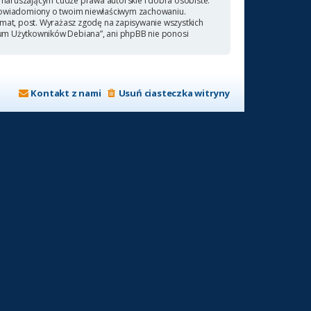
naruszającym cudze prawa autorskie i dobra osobiste.
 powiadomiony o twoim niewłaściwym zachowaniu.
emat, post. Wyrażasz zgodę na zapisywanie wszystkich
orum Użytkowników Debiana”, ani phpBB nie ponosi
Kontakt z nami
Usuń ciasteczka witryny