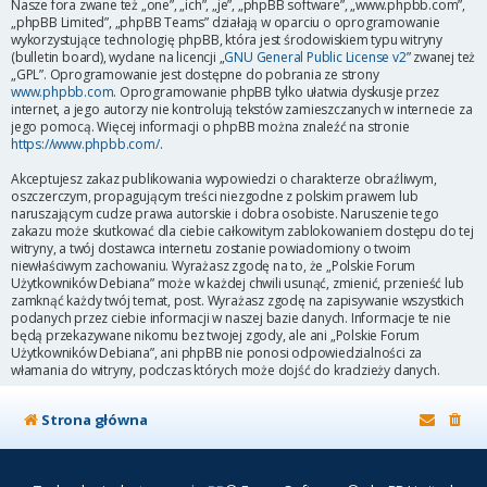
Nasze fora zwane też „one”, „ich”, „je”, „phpBB software”, „www.phpbb.com”,
„phpBB Limited”, „phpBB Teams” działają w oparciu o oprogramowanie
wykorzystujące technologię phpBB, która jest środowiskiem typu witryny
(bulletin board), wydane na licencji „
GNU General Public License v2
” zwanej też
„GPL”. Oprogramowanie jest dostępne do pobrania ze strony
www.phpbb.com
. Oprogramowanie phpBB tylko ułatwia dyskusje przez
internet, a jego autorzy nie kontrolują tekstów zamieszczanych w internecie za
jego pomocą. Więcej informacji o phpBB można znaleźć na stronie
https://www.phpbb.com/
.
Akceptujesz zakaz publikowania wypowiedzi o charakterze obraźliwym,
oszczerczym, propagującym treści niezgodne z polskim prawem lub
naruszającym cudze prawa autorskie i dobra osobiste. Naruszenie tego
zakazu może skutkować dla ciebie całkowitym zablokowaniem dostępu do tej
witryny, a twój dostawca internetu zostanie powiadomiony o twoim
niewłaściwym zachowaniu. Wyrażasz zgodę na to, że „Polskie Forum
Użytkowników Debiana” może w każdej chwili usunąć, zmienić, przenieść lub
zamknąć każdy twój temat, post. Wyrażasz zgodę na zapisywanie wszystkich
podanych przez ciebie informacji w naszej bazie danych. Informacje te nie
będą przekazywane nikomu bez twojej zgody, ale ani „Polskie Forum
Użytkowników Debiana”, ani phpBB nie ponosi odpowiedzialności za
włamania do witryny, podczas których może dojść do kradzieży danych.
Strona główna