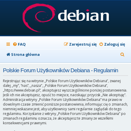
FAQ
Zarejestruj się
Zaloguj się
S
Strona główna
z
Polskie Forum Użytkowników Debiana - Regulamin
u
k
Rejestrując się na witrynie „Polskie Forum Użytkowników Debiana”, zwanej
dalej „my”, ”nas”, „nasza”, „Polskie Forum Użytkowników Debiana”,
a
„https://www.debian.pl”, akceptujesz wyszczególnione poniżej postanowienia.
Jeśli ich nie akceptujesz, opuść to miejsce, naciskając przycisk „Nie akceptuję”.
j
Administracja witryny „Polskie Forum Użytkowników Debiana” ma prawo w
dowolnym czasie zmienić poniższe postanowienia, informując cię o zmianach,
niemniej wskazane jest, aby użytkownicy sami regularnie zaglądali do tego
regulaminu. Korzystanie z witryny „Polskie Forum Użytkowników Debiana” po
zmianach regulaminu oznacza, że akceptujesz te zmiany ze wszelkimi
konsekwencjami prawnymi.