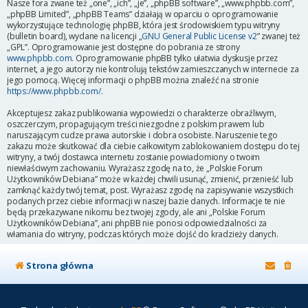
Nasze fora zwane też „one”, „ich”, „je”, „phpBB software”, „www.phpbb.com”,
„phpBB Limited”, „phpBB Teams” działają w oparciu o oprogramowanie
wykorzystujące technologię phpBB, która jest środowiskiem typu witryny
(bulletin board), wydane na licencji „
GNU General Public License v2
” zwanej też
„GPL”. Oprogramowanie jest dostępne do pobrania ze strony
www.phpbb.com
. Oprogramowanie phpBB tylko ułatwia dyskusje przez
internet, a jego autorzy nie kontrolują tekstów zamieszczanych w internecie za
jego pomocą. Więcej informacji o phpBB można znaleźć na stronie
https://www.phpbb.com/
.
Akceptujesz zakaz publikowania wypowiedzi o charakterze obraźliwym,
oszczerczym, propagującym treści niezgodne z polskim prawem lub
naruszającym cudze prawa autorskie i dobra osobiste. Naruszenie tego
zakazu może skutkować dla ciebie całkowitym zablokowaniem dostępu do tej
witryny, a twój dostawca internetu zostanie powiadomiony o twoim
niewłaściwym zachowaniu. Wyrażasz zgodę na to, że „Polskie Forum
Użytkowników Debiana” może w każdej chwili usunąć, zmienić, przenieść lub
zamknąć każdy twój temat, post. Wyrażasz zgodę na zapisywanie wszystkich
podanych przez ciebie informacji w naszej bazie danych. Informacje te nie
będą przekazywane nikomu bez twojej zgody, ale ani „Polskie Forum
Użytkowników Debiana”, ani phpBB nie ponosi odpowiedzialności za
włamania do witryny, podczas których może dojść do kradzieży danych.
Strona główna