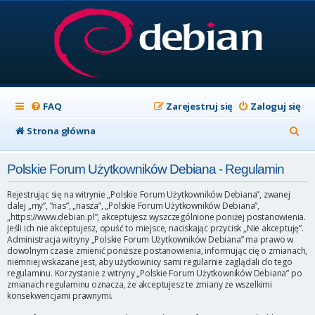
FAQ
Zarejestruj się
Zaloguj się
S
Strona główna
z
Polskie Forum Użytkowników Debiana - Regulamin
u
k
Rejestrując się na witrynie „Polskie Forum Użytkowników Debiana”, zwanej
dalej „my”, ”nas”, „nasza”, „Polskie Forum Użytkowników Debiana”,
a
„https://www.debian.pl”, akceptujesz wyszczególnione poniżej postanowienia.
Jeśli ich nie akceptujesz, opuść to miejsce, naciskając przycisk „Nie akceptuję”.
j
Administracja witryny „Polskie Forum Użytkowników Debiana” ma prawo w
dowolnym czasie zmienić poniższe postanowienia, informując cię o zmianach,
niemniej wskazane jest, aby użytkownicy sami regularnie zaglądali do tego
regulaminu. Korzystanie z witryny „Polskie Forum Użytkowników Debiana” po
zmianach regulaminu oznacza, że akceptujesz te zmiany ze wszelkimi
konsekwencjami prawnymi.