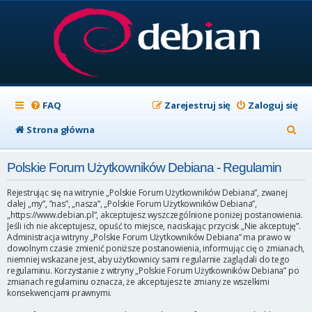
FAQ
Zarejestruj się
Zaloguj się
S
Strona główna
z
Polskie Forum Użytkowników Debiana - Regulamin
u
k
Rejestrując się na witrynie „Polskie Forum Użytkowników Debiana”, zwanej
dalej „my”, ”nas”, „nasza”, „Polskie Forum Użytkowników Debiana”,
a
„https://www.debian.pl”, akceptujesz wyszczególnione poniżej postanowienia.
Jeśli ich nie akceptujesz, opuść to miejsce, naciskając przycisk „Nie akceptuję”.
j
Administracja witryny „Polskie Forum Użytkowników Debiana” ma prawo w
dowolnym czasie zmienić poniższe postanowienia, informując cię o zmianach,
niemniej wskazane jest, aby użytkownicy sami regularnie zaglądali do tego
regulaminu. Korzystanie z witryny „Polskie Forum Użytkowników Debiana” po
zmianach regulaminu oznacza, że akceptujesz te zmiany ze wszelkimi
konsekwencjami prawnymi.