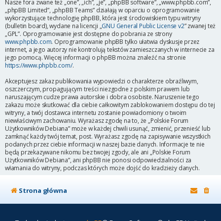
Nasze fora zwane też „one”, „ich”, „je”, „phpBB software”, „www.phpbb.com”,
„phpBB Limited”, „phpBB Teams” działają w oparciu o oprogramowanie
wykorzystujące technologię phpBB, która jest środowiskiem typu witryny
(bulletin board), wydane na licencji „
GNU General Public License v2
” zwanej też
„GPL”. Oprogramowanie jest dostępne do pobrania ze strony
www.phpbb.com
. Oprogramowanie phpBB tylko ułatwia dyskusje przez
internet, a jego autorzy nie kontrolują tekstów zamieszczanych w internecie za
jego pomocą. Więcej informacji o phpBB można znaleźć na stronie
https://www.phpbb.com/
.
Akceptujesz zakaz publikowania wypowiedzi o charakterze obraźliwym,
oszczerczym, propagującym treści niezgodne z polskim prawem lub
naruszającym cudze prawa autorskie i dobra osobiste. Naruszenie tego
zakazu może skutkować dla ciebie całkowitym zablokowaniem dostępu do tej
witryny, a twój dostawca internetu zostanie powiadomiony o twoim
niewłaściwym zachowaniu. Wyrażasz zgodę na to, że „Polskie Forum
Użytkowników Debiana” może w każdej chwili usunąć, zmienić, przenieść lub
zamknąć każdy twój temat, post. Wyrażasz zgodę na zapisywanie wszystkich
podanych przez ciebie informacji w naszej bazie danych. Informacje te nie
będą przekazywane nikomu bez twojej zgody, ale ani „Polskie Forum
Użytkowników Debiana”, ani phpBB nie ponosi odpowiedzialności za
włamania do witryny, podczas których może dojść do kradzieży danych.
Strona główna