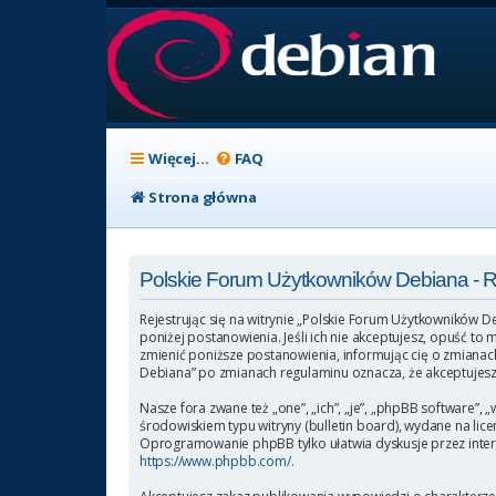
Więcej…
FAQ
Strona główna
Polskie Forum Użytkowników Debiana - 
Rejestrując się na witrynie „Polskie Forum Użytkowników D
poniżej postanowienia. Jeśli ich nie akceptujesz, opuść t
zmienić poniższe postanowienia, informując cię o zmianach
Debiana” po zmianach regulaminu oznacza, że akceptujesz
Nasze fora zwane też „one”, „ich”, „je”, „phpBB software
środowiskiem typu witryny (bulletin board), wydane na licen
Oprogramowanie phpBB tylko ułatwia dyskusje przez intern
https://www.phpbb.com/
.