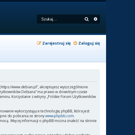
Szukaj
Wyszukiwanie zaa
Zarejestruj się
Zaloguj się
 „https://www.debian.pl”, akceptujesz wyszczególnione
rum Użytkowników Debiana” ma prawo w dowolnym czasie
laminu. Korzystanie z witryny „Polskie Forum Użytkowników
amowanie wykorzystujące technologię phpBB, która jest
ępne do pobrania ze strony
www.phpbb.com
.
omocą. Więcej informacji o phpBB można znaleźć na stronie