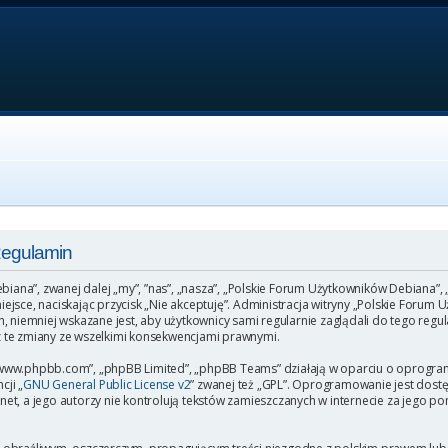
Regulamin
ebiana”, zwanej dalej „my”, ”nas”, „nasza”, „Polskie Forum Użytkowników Debiana”,
o miejsce, naciskając przycisk „Nie akceptuję”. Administracja witryny „Polskie Fo
, niemniej wskazane jest, aby użytkownicy sami regularnie zaglądali do tego regu
 te zmiany ze wszelkimi konsekwencjami prawnymi.
”, „www.phpbb.com”, „phpBB Limited”, „phpBB Teams” działają w oparciu o oprogr
cji „
GNU General Public License v2
” zwanej też „GPL”. Oprogramowanie jest dost
et, a jego autorzy nie kontrolują tekstów zamieszczanych w internecie za jego p