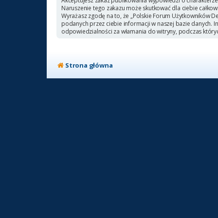
Akceptujesz zakaz publikowania wypowiedzi o charakterze
Naruszenie tego zakazu może skutkować dla ciebie całkow
Wyrażasz zgodę na to, że „Polskie Forum Użytkowników Deb
podanych przez ciebie informacji w naszej bazie danych. 
odpowiedzialności za włamania do witryny, podczas który
Strona główna