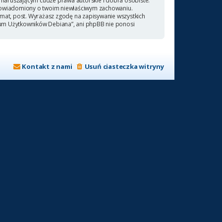
naruszającym cudze prawa autorskie i dobra osobiste.
 powiadomiony o twoim niewłaściwym zachowaniu.
emat, post. Wyrażasz zgodę na zapisywanie wszystkich
orum Użytkowników Debiana”, ani phpBB nie ponosi
Kontakt z nami
Usuń ciasteczka witryny