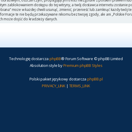
 obraźliwym, oszczerczym, propagującym treści niezgodne z polskim prawem lub 
itym zablokowaniem dostępu do tej witryny, a twój dostawca internetu zostanie
iana” może w każdej chwili usunąć, zmienić, przenieść lub zamknąć każdy twój t
Informacje te nie będą przekazywane nikomu bez twojej zgody, ale ani „Polskie F
ch może dojść do kradzieży danych.
Technologię dostarcza
phpBB
® Forum Software © phpBB Limited
Absolution style by
Premium phpBB Styles
Polski pakiet językowy dostarcza
phpBB.pl
PRIVACY_LINK
|
TERMS_LINK