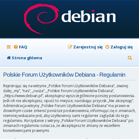
FAQ
Zarejestruj się
Zaloguj się
S
Strona główna
z
Polskie Forum Użytkowników Debiana - Regulamin
u
k
Rejestrując się na witrynie „Polskie Forum Użytkowników Debiana”, zwanej
dalej „my”, ”nas”, „nasza”, „Polskie Forum Użytkowników Debiana”,
a
„https://www.debian.pl”, akceptujesz wyszczególnione poniżej postanowienia.
Jeśli ich nie akceptujesz, opuść to miejsce, naciskając przycisk „Nie akceptuję”.
j
Administracja witryny „Polskie Forum Użytkowników Debiana” ma prawo w
dowolnym czasie zmienić poniższe postanowienia, informując cię o zmianach,
niemniej wskazane jest, aby użytkownicy sami regularnie zaglądali do tego
regulaminu. Korzystanie z witryny „Polskie Forum Użytkowników Debiana” po
zmianach regulaminu oznacza, że akceptujesz te zmiany ze wszelkimi
konsekwencjami prawnymi.