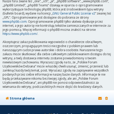
Nasze fora zwane też „one”, „ich”, „je”, „phpBB software”, „www.phpbb.com”,
„phpBB Limited”, „phpBB Teams” działają w oparciu o oprogramowanie
wykorzystujące technologię phpBB, która jest środowiskiem typu witryny
(bulletin board), wydane na licencji „
GNU General Public License v2
” zwanej też
„GPL”. Oprogramowanie jest dostępne do pobrania ze strony
www.phpbb.com
. Oprogramowanie phpBB tylko ułatwia dyskusje przez
internet, a jego autorzy nie kontrolują tekstów zamieszczanych w internecie za
jego pomocą. Więcej informacji o phpBB można znaleźć na stronie
https://www.phpbb.com/
.
Akceptujesz zakaz publikowania wypowiedzi o charakterze obraźliwym,
oszczerczym, propagującym treści niezgodne z polskim prawem lub
naruszającym cudze prawa autorskie i dobra osobiste. Naruszenie tego
zakazu może skutkować dla ciebie całkowitym zablokowaniem dostępu do tej
witryny, a twój dostawca internetu zostanie powiadomiony o twoim
niewłaściwym zachowaniu. Wyrażasz zgodę na to, że „Polskie Forum
Użytkowników Debiana” może w każdej chwili usunąć, zmienić, przenieść lub
zamknąć każdy twój temat, post. Wyrażasz zgodę na zapisywanie wszystkich
podanych przez ciebie informacji w naszej bazie danych. Informacje te nie
będą przekazywane nikomu bez twojej zgody, ale ani „Polskie Forum
Użytkowników Debiana”, ani phpBB nie ponosi odpowiedzialności za
włamania do witryny, podczas których może dojść do kradzieży danych.
Strona główna