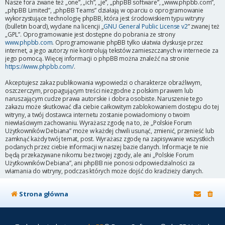
Nasze fora zwane też „one”, „ich”, „je”, „phpBB software”, „www.phpbb.com”,
„phpBB Limited”, „phpBB Teams” działają w oparciu o oprogramowanie
wykorzystujące technologię phpBB, która jest środowiskiem typu witryny
(bulletin board), wydane na licencji „
GNU General Public License v2
” zwanej też
„GPL”. Oprogramowanie jest dostępne do pobrania ze strony
www.phpbb.com
. Oprogramowanie phpBB tylko ułatwia dyskusje przez
internet, a jego autorzy nie kontrolują tekstów zamieszczanych w internecie za
jego pomocą. Więcej informacji o phpBB można znaleźć na stronie
https://www.phpbb.com/
.
Akceptujesz zakaz publikowania wypowiedzi o charakterze obraźliwym,
oszczerczym, propagującym treści niezgodne z polskim prawem lub
naruszającym cudze prawa autorskie i dobra osobiste. Naruszenie tego
zakazu może skutkować dla ciebie całkowitym zablokowaniem dostępu do tej
witryny, a twój dostawca internetu zostanie powiadomiony o twoim
niewłaściwym zachowaniu. Wyrażasz zgodę na to, że „Polskie Forum
Użytkowników Debiana” może w każdej chwili usunąć, zmienić, przenieść lub
zamknąć każdy twój temat, post. Wyrażasz zgodę na zapisywanie wszystkich
podanych przez ciebie informacji w naszej bazie danych. Informacje te nie
będą przekazywane nikomu bez twojej zgody, ale ani „Polskie Forum
Użytkowników Debiana”, ani phpBB nie ponosi odpowiedzialności za
włamania do witryny, podczas których może dojść do kradzieży danych.
Strona główna