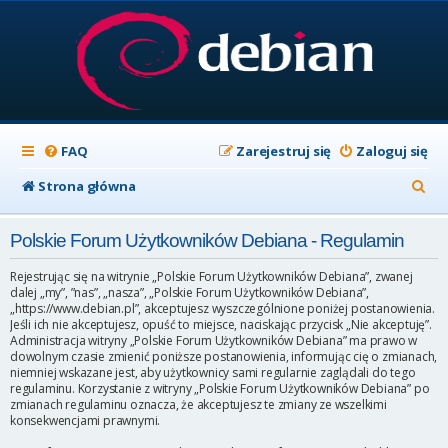
FAQ
Zarejestruj się
Zaloguj się
S
Strona główna
z
Polskie Forum Użytkowników Debiana - Regulamin
u
k
Rejestrując się na witrynie „Polskie Forum Użytkowników Debiana”, zwanej
dalej „my”, ”nas”, „nasza”, „Polskie Forum Użytkowników Debiana”,
a
„https://www.debian.pl”, akceptujesz wyszczególnione poniżej postanowienia.
Jeśli ich nie akceptujesz, opuść to miejsce, naciskając przycisk „Nie akceptuję”.
j
Administracja witryny „Polskie Forum Użytkowników Debiana” ma prawo w
dowolnym czasie zmienić poniższe postanowienia, informując cię o zmianach,
niemniej wskazane jest, aby użytkownicy sami regularnie zaglądali do tego
regulaminu. Korzystanie z witryny „Polskie Forum Użytkowników Debiana” po
zmianach regulaminu oznacza, że akceptujesz te zmiany ze wszelkimi
konsekwencjami prawnymi.