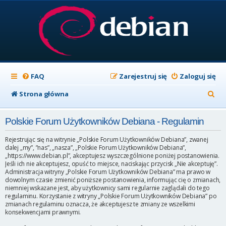
FAQ
Zarejestruj się
Zaloguj się
S
Strona główna
z
Polskie Forum Użytkowników Debiana - Regulamin
u
k
Rejestrując się na witrynie „Polskie Forum Użytkowników Debiana”, zwanej
dalej „my”, ”nas”, „nasza”, „Polskie Forum Użytkowników Debiana”,
a
„https://www.debian.pl”, akceptujesz wyszczególnione poniżej postanowienia.
Jeśli ich nie akceptujesz, opuść to miejsce, naciskając przycisk „Nie akceptuję”.
j
Administracja witryny „Polskie Forum Użytkowników Debiana” ma prawo w
dowolnym czasie zmienić poniższe postanowienia, informując cię o zmianach,
niemniej wskazane jest, aby użytkownicy sami regularnie zaglądali do tego
regulaminu. Korzystanie z witryny „Polskie Forum Użytkowników Debiana” po
zmianach regulaminu oznacza, że akceptujesz te zmiany ze wszelkimi
konsekwencjami prawnymi.