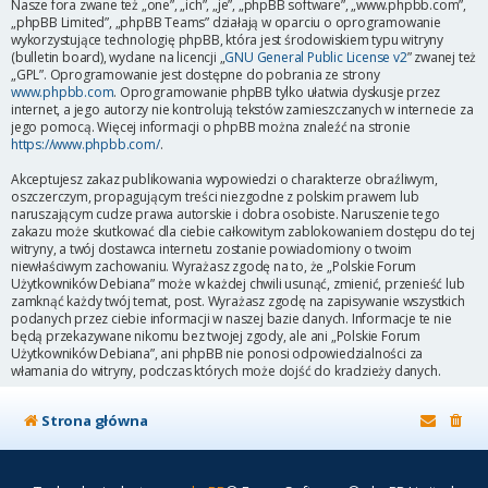
Nasze fora zwane też „one”, „ich”, „je”, „phpBB software”, „www.phpbb.com”,
„phpBB Limited”, „phpBB Teams” działają w oparciu o oprogramowanie
wykorzystujące technologię phpBB, która jest środowiskiem typu witryny
(bulletin board), wydane na licencji „
GNU General Public License v2
” zwanej też
„GPL”. Oprogramowanie jest dostępne do pobrania ze strony
www.phpbb.com
. Oprogramowanie phpBB tylko ułatwia dyskusje przez
internet, a jego autorzy nie kontrolują tekstów zamieszczanych w internecie za
jego pomocą. Więcej informacji o phpBB można znaleźć na stronie
https://www.phpbb.com/
.
Akceptujesz zakaz publikowania wypowiedzi o charakterze obraźliwym,
oszczerczym, propagującym treści niezgodne z polskim prawem lub
naruszającym cudze prawa autorskie i dobra osobiste. Naruszenie tego
zakazu może skutkować dla ciebie całkowitym zablokowaniem dostępu do tej
witryny, a twój dostawca internetu zostanie powiadomiony o twoim
niewłaściwym zachowaniu. Wyrażasz zgodę na to, że „Polskie Forum
Użytkowników Debiana” może w każdej chwili usunąć, zmienić, przenieść lub
zamknąć każdy twój temat, post. Wyrażasz zgodę na zapisywanie wszystkich
podanych przez ciebie informacji w naszej bazie danych. Informacje te nie
będą przekazywane nikomu bez twojej zgody, ale ani „Polskie Forum
Użytkowników Debiana”, ani phpBB nie ponosi odpowiedzialności za
włamania do witryny, podczas których może dojść do kradzieży danych.
Strona główna