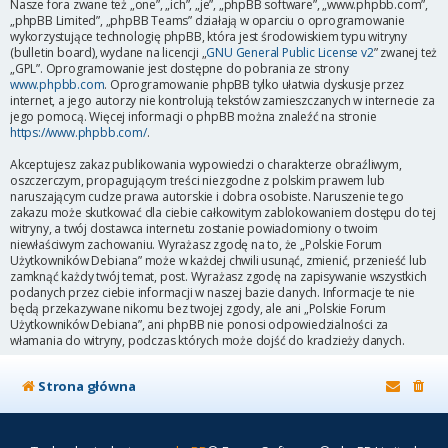
Nasze fora zwane też „one”, „ich”, „je”, „phpBB software”, „www.phpbb.com”,
„phpBB Limited”, „phpBB Teams” działają w oparciu o oprogramowanie
wykorzystujące technologię phpBB, która jest środowiskiem typu witryny
(bulletin board), wydane na licencji „
GNU General Public License v2
” zwanej też
„GPL”. Oprogramowanie jest dostępne do pobrania ze strony
www.phpbb.com
. Oprogramowanie phpBB tylko ułatwia dyskusje przez
internet, a jego autorzy nie kontrolują tekstów zamieszczanych w internecie za
jego pomocą. Więcej informacji o phpBB można znaleźć na stronie
https://www.phpbb.com/
.
Akceptujesz zakaz publikowania wypowiedzi o charakterze obraźliwym,
oszczerczym, propagującym treści niezgodne z polskim prawem lub
naruszającym cudze prawa autorskie i dobra osobiste. Naruszenie tego
zakazu może skutkować dla ciebie całkowitym zablokowaniem dostępu do tej
witryny, a twój dostawca internetu zostanie powiadomiony o twoim
niewłaściwym zachowaniu. Wyrażasz zgodę na to, że „Polskie Forum
Użytkowników Debiana” może w każdej chwili usunąć, zmienić, przenieść lub
zamknąć każdy twój temat, post. Wyrażasz zgodę na zapisywanie wszystkich
podanych przez ciebie informacji w naszej bazie danych. Informacje te nie
będą przekazywane nikomu bez twojej zgody, ale ani „Polskie Forum
Użytkowników Debiana”, ani phpBB nie ponosi odpowiedzialności za
włamania do witryny, podczas których może dojść do kradzieży danych.
Strona główna