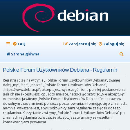
FAQ
Zarejestruj się
Zaloguj się
S
Strona główna
z
Polskie Forum Użytkowników Debiana - Regulamin
u
k
Rejestrując się na witrynie „Polskie Forum Użytkowników Debiana”, zwanej
dalej „my”, ”nas”, „nasza”, „Polskie Forum Użytkowników Debiana”,
a
„https://www.debian.pl”, akceptujesz wyszczególnione poniżej postanowienia.
Jeśli ich nie akceptujesz, opuść to miejsce, naciskając przycisk „Nie akceptuję”.
j
Administracja witryny „Polskie Forum Użytkowników Debiana” ma prawo w
dowolnym czasie zmienić poniższe postanowienia, informując cię o zmianach,
niemniej wskazane jest, aby użytkownicy sami regularnie zaglądali do tego
regulaminu. Korzystanie z witryny „Polskie Forum Użytkowników Debiana” po
zmianach regulaminu oznacza, że akceptujesz te zmiany ze wszelkimi
konsekwencjami prawnymi.