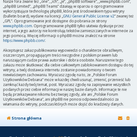
Nasze fora zwane też „one”, „ich”, „je”, „phpBB software”, „www.phpbb.com”,
„phpBB Limited”, „phpBB Teams” działają w oparciu o oprogramowanie
wykorzystujące technologię phpBB, która jest środowiskiem typu witryny
(bulletin board), wydane na licencji „
GNU General Public License v2
” zwanej też
„GPL”. Oprogramowanie jest dostępne do pobrania ze strony
www.phpbb.com
. Oprogramowanie phpBB tylko ułatwia dyskusje przez
internet, a jego autorzy nie kontrolują tekstów zamieszczanych w internecie za
jego pomocą. Więcej informacji o phpBB można znaleźć na stronie
https://www.phpbb.com/
.
Akceptujesz zakaz publikowania wypowiedzi o charakterze obraźliwym,
oszczerczym, propagującym treści niezgodne z polskim prawem lub
naruszającym cudze prawa autorskie i dobra osobiste. Naruszenie tego
zakazu może skutkować dla ciebie całkowitym zablokowaniem dostępu do tej
witryny, a twój dostawca internetu zostanie powiadomiony o twoim
niewłaściwym zachowaniu. Wyrażasz zgodę na to, że „Polskie Forum
Użytkowników Debiana” może w każdej chwili usunąć, zmienić, przenieść lub
zamknąć każdy twój temat, post. Wyrażasz zgodę na zapisywanie wszystkich
podanych przez ciebie informacji w naszej bazie danych. Informacje te nie
będą przekazywane nikomu bez twojej zgody, ale ani „Polskie Forum
Użytkowników Debiana”, ani phpBB nie ponosi odpowiedzialności za
włamania do witryny, podczas których może dojść do kradzieży danych.
Strona główna