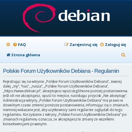
FAQ
Zarejestruj się
Zaloguj się
S
Strona główna
z
Polskie Forum Użytkowników Debiana - Regulamin
u
k
Rejestrując się na witrynie „Polskie Forum Użytkowników Debiana”, zwanej
dalej „my”, ”nas”, „nasza”, „Polskie Forum Użytkowników Debiana”,
a
„https://www.debian.pl”, akceptujesz wyszczególnione poniżej postanowienia.
Jeśli ich nie akceptujesz, opuść to miejsce, naciskając przycisk „Nie akceptuję”.
j
Administracja witryny „Polskie Forum Użytkowników Debiana” ma prawo w
dowolnym czasie zmienić poniższe postanowienia, informując cię o zmianach,
niemniej wskazane jest, aby użytkownicy sami regularnie zaglądali do tego
regulaminu. Korzystanie z witryny „Polskie Forum Użytkowników Debiana” po
zmianach regulaminu oznacza, że akceptujesz te zmiany ze wszelkimi
konsekwencjami prawnymi.