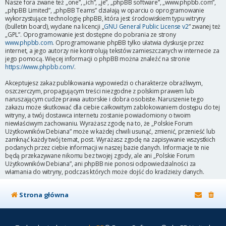
Nasze fora zwane też „one”, „ich”, „je”, „phpBB software”, „www.phpbb.com”,
„phpBB Limited”, „phpBB Teams” działają w oparciu o oprogramowanie
wykorzystujące technologię phpBB, która jest środowiskiem typu witryny
(bulletin board), wydane na licencji „
GNU General Public License v2
” zwanej też
„GPL”. Oprogramowanie jest dostępne do pobrania ze strony
www.phpbb.com
. Oprogramowanie phpBB tylko ułatwia dyskusje przez
internet, a jego autorzy nie kontrolują tekstów zamieszczanych w internecie za
jego pomocą. Więcej informacji o phpBB można znaleźć na stronie
https://www.phpbb.com/
.
Akceptujesz zakaz publikowania wypowiedzi o charakterze obraźliwym,
oszczerczym, propagującym treści niezgodne z polskim prawem lub
naruszającym cudze prawa autorskie i dobra osobiste. Naruszenie tego
zakazu może skutkować dla ciebie całkowitym zablokowaniem dostępu do tej
witryny, a twój dostawca internetu zostanie powiadomiony o twoim
niewłaściwym zachowaniu. Wyrażasz zgodę na to, że „Polskie Forum
Użytkowników Debiana” może w każdej chwili usunąć, zmienić, przenieść lub
zamknąć każdy twój temat, post. Wyrażasz zgodę na zapisywanie wszystkich
podanych przez ciebie informacji w naszej bazie danych. Informacje te nie
będą przekazywane nikomu bez twojej zgody, ale ani „Polskie Forum
Użytkowników Debiana”, ani phpBB nie ponosi odpowiedzialności za
włamania do witryny, podczas których może dojść do kradzieży danych.
Strona główna