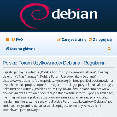
FAQ
Zarejestruj się
Zaloguj się
S
Strona główna
z
Polskie Forum Użytkowników Debiana - Regulamin
u
k
Rejestrując się na witrynie „Polskie Forum Użytkowników Debiana”, zwanej
dalej „my”, ”nas”, „nasza”, „Polskie Forum Użytkowników Debiana”,
a
„https://www.debian.pl”, akceptujesz wyszczególnione poniżej postanowienia.
Jeśli ich nie akceptujesz, opuść to miejsce, naciskając przycisk „Nie akceptuję”.
j
Administracja witryny „Polskie Forum Użytkowników Debiana” ma prawo w
dowolnym czasie zmienić poniższe postanowienia, informując cię o zmianach,
niemniej wskazane jest, aby użytkownicy sami regularnie zaglądali do tego
regulaminu. Korzystanie z witryny „Polskie Forum Użytkowników Debiana” po
zmianach regulaminu oznacza, że akceptujesz te zmiany ze wszelkimi
konsekwencjami prawnymi.