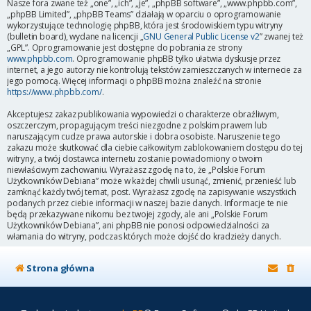
Nasze fora zwane też „one”, „ich”, „je”, „phpBB software”, „www.phpbb.com”,
„phpBB Limited”, „phpBB Teams” działają w oparciu o oprogramowanie
wykorzystujące technologię phpBB, która jest środowiskiem typu witryny
(bulletin board), wydane na licencji „
GNU General Public License v2
” zwanej też
„GPL”. Oprogramowanie jest dostępne do pobrania ze strony
www.phpbb.com
. Oprogramowanie phpBB tylko ułatwia dyskusje przez
internet, a jego autorzy nie kontrolują tekstów zamieszczanych w internecie za
jego pomocą. Więcej informacji o phpBB można znaleźć na stronie
https://www.phpbb.com/
.
Akceptujesz zakaz publikowania wypowiedzi o charakterze obraźliwym,
oszczerczym, propagującym treści niezgodne z polskim prawem lub
naruszającym cudze prawa autorskie i dobra osobiste. Naruszenie tego
zakazu może skutkować dla ciebie całkowitym zablokowaniem dostępu do tej
witryny, a twój dostawca internetu zostanie powiadomiony o twoim
niewłaściwym zachowaniu. Wyrażasz zgodę na to, że „Polskie Forum
Użytkowników Debiana” może w każdej chwili usunąć, zmienić, przenieść lub
zamknąć każdy twój temat, post. Wyrażasz zgodę na zapisywanie wszystkich
podanych przez ciebie informacji w naszej bazie danych. Informacje te nie
będą przekazywane nikomu bez twojej zgody, ale ani „Polskie Forum
Użytkowników Debiana”, ani phpBB nie ponosi odpowiedzialności za
włamania do witryny, podczas których może dojść do kradzieży danych.
Strona główna