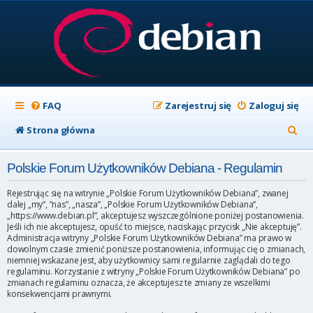
FAQ
Zarejestruj się
Zaloguj się
S
Strona główna
z
Polskie Forum Użytkowników Debiana - Regulamin
u
k
Rejestrując się na witrynie „Polskie Forum Użytkowników Debiana”, zwanej
dalej „my”, ”nas”, „nasza”, „Polskie Forum Użytkowników Debiana”,
a
„https://www.debian.pl”, akceptujesz wyszczególnione poniżej postanowienia.
Jeśli ich nie akceptujesz, opuść to miejsce, naciskając przycisk „Nie akceptuję”.
j
Administracja witryny „Polskie Forum Użytkowników Debiana” ma prawo w
dowolnym czasie zmienić poniższe postanowienia, informując cię o zmianach,
niemniej wskazane jest, aby użytkownicy sami regularnie zaglądali do tego
regulaminu. Korzystanie z witryny „Polskie Forum Użytkowników Debiana” po
zmianach regulaminu oznacza, że akceptujesz te zmiany ze wszelkimi
konsekwencjami prawnymi.