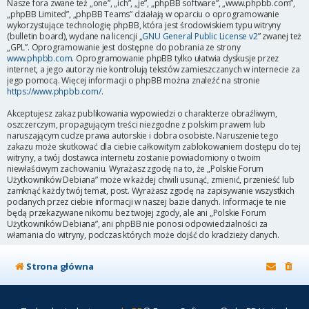
Nasze fora zwane też „one”, „ich”, „je”, „phpBB software”, „www.phpbb.com”,
„phpBB Limited”, „phpBB Teams” działają w oparciu o oprogramowanie
wykorzystujące technologię phpBB, która jest środowiskiem typu witryny
(bulletin board), wydane na licencji „
GNU General Public License v2
” zwanej też
„GPL”. Oprogramowanie jest dostępne do pobrania ze strony
www.phpbb.com
. Oprogramowanie phpBB tylko ułatwia dyskusje przez
internet, a jego autorzy nie kontrolują tekstów zamieszczanych w internecie za
jego pomocą. Więcej informacji o phpBB można znaleźć na stronie
https://www.phpbb.com/
.
Akceptujesz zakaz publikowania wypowiedzi o charakterze obraźliwym,
oszczerczym, propagującym treści niezgodne z polskim prawem lub
naruszającym cudze prawa autorskie i dobra osobiste. Naruszenie tego
zakazu może skutkować dla ciebie całkowitym zablokowaniem dostępu do tej
witryny, a twój dostawca internetu zostanie powiadomiony o twoim
niewłaściwym zachowaniu. Wyrażasz zgodę na to, że „Polskie Forum
Użytkowników Debiana” może w każdej chwili usunąć, zmienić, przenieść lub
zamknąć każdy twój temat, post. Wyrażasz zgodę na zapisywanie wszystkich
podanych przez ciebie informacji w naszej bazie danych. Informacje te nie
będą przekazywane nikomu bez twojej zgody, ale ani „Polskie Forum
Użytkowników Debiana”, ani phpBB nie ponosi odpowiedzialności za
włamania do witryny, podczas których może dojść do kradzieży danych.
Strona główna