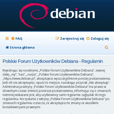
FAQ
Zarejestruj się
Zaloguj się
S
Strona główna
z
Polskie Forum Użytkowników Debiana - Regulamin
u
k
Rejestrując się na witrynie „Polskie Forum Użytkowników Debiana”, zwanej
dalej „my”, ”nas”, „nasza”, „Polskie Forum Użytkowników Debiana”,
a
„https://www.debian.pl”, akceptujesz wyszczególnione poniżej postanowienia.
Jeśli ich nie akceptujesz, opuść to miejsce, naciskając przycisk „Nie akceptuję”.
j
Administracja witryny „Polskie Forum Użytkowników Debiana” ma prawo w
dowolnym czasie zmienić poniższe postanowienia, informując cię o zmianach,
niemniej wskazane jest, aby użytkownicy sami regularnie zaglądali do tego
regulaminu. Korzystanie z witryny „Polskie Forum Użytkowników Debiana” po
zmianach regulaminu oznacza, że akceptujesz te zmiany ze wszelkimi
konsekwencjami prawnymi.