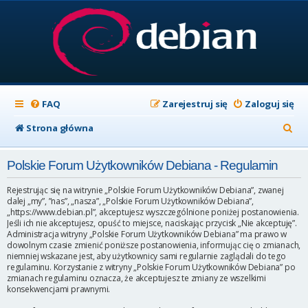
FAQ
Zarejestruj się
Zaloguj się
S
Strona główna
z
Polskie Forum Użytkowników Debiana - Regulamin
u
k
Rejestrując się na witrynie „Polskie Forum Użytkowników Debiana”, zwanej
dalej „my”, ”nas”, „nasza”, „Polskie Forum Użytkowników Debiana”,
a
„https://www.debian.pl”, akceptujesz wyszczególnione poniżej postanowienia.
Jeśli ich nie akceptujesz, opuść to miejsce, naciskając przycisk „Nie akceptuję”.
j
Administracja witryny „Polskie Forum Użytkowników Debiana” ma prawo w
dowolnym czasie zmienić poniższe postanowienia, informując cię o zmianach,
niemniej wskazane jest, aby użytkownicy sami regularnie zaglądali do tego
regulaminu. Korzystanie z witryny „Polskie Forum Użytkowników Debiana” po
zmianach regulaminu oznacza, że akceptujesz te zmiany ze wszelkimi
konsekwencjami prawnymi.