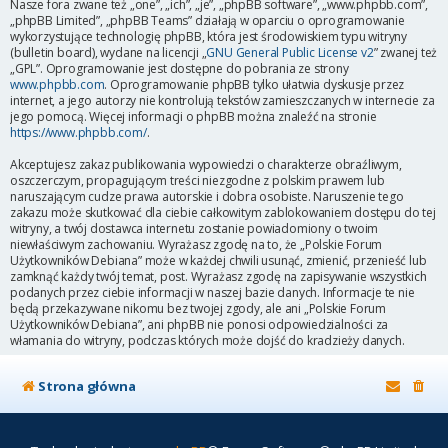
Nasze fora zwane też „one”, „ich”, „je”, „phpBB software”, „www.phpbb.com”,
„phpBB Limited”, „phpBB Teams” działają w oparciu o oprogramowanie
wykorzystujące technologię phpBB, która jest środowiskiem typu witryny
(bulletin board), wydane na licencji „
GNU General Public License v2
” zwanej też
„GPL”. Oprogramowanie jest dostępne do pobrania ze strony
www.phpbb.com
. Oprogramowanie phpBB tylko ułatwia dyskusje przez
internet, a jego autorzy nie kontrolują tekstów zamieszczanych w internecie za
jego pomocą. Więcej informacji o phpBB można znaleźć na stronie
https://www.phpbb.com/
.
Akceptujesz zakaz publikowania wypowiedzi o charakterze obraźliwym,
oszczerczym, propagującym treści niezgodne z polskim prawem lub
naruszającym cudze prawa autorskie i dobra osobiste. Naruszenie tego
zakazu może skutkować dla ciebie całkowitym zablokowaniem dostępu do tej
witryny, a twój dostawca internetu zostanie powiadomiony o twoim
niewłaściwym zachowaniu. Wyrażasz zgodę na to, że „Polskie Forum
Użytkowników Debiana” może w każdej chwili usunąć, zmienić, przenieść lub
zamknąć każdy twój temat, post. Wyrażasz zgodę na zapisywanie wszystkich
podanych przez ciebie informacji w naszej bazie danych. Informacje te nie
będą przekazywane nikomu bez twojej zgody, ale ani „Polskie Forum
Użytkowników Debiana”, ani phpBB nie ponosi odpowiedzialności za
włamania do witryny, podczas których może dojść do kradzieży danych.
Strona główna