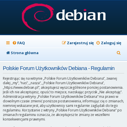
FAQ
Zarejestruj się
Zaloguj się
S
Strona główna
z
Polskie Forum Użytkowników Debiana - Regulamin
u
k
Rejestrując się na witrynie „Polskie Forum Użytkowników Debiana”, zwanej
dalej „my”, ”nas”, „nasza”, „Polskie Forum Użytkowników Debiana”,
a
„https://www.debian.pl”, akceptujesz wyszczególnione poniżej postanowienia.
Jeśli ich nie akceptujesz, opuść to miejsce, naciskając przycisk „Nie akceptuję”.
j
Administracja witryny „Polskie Forum Użytkowników Debiana” ma prawo w
dowolnym czasie zmienić poniższe postanowienia, informując cię o zmianach,
niemniej wskazane jest, aby użytkownicy sami regularnie zaglądali do tego
regulaminu. Korzystanie z witryny „Polskie Forum Użytkowników Debiana” po
zmianach regulaminu oznacza, że akceptujesz te zmiany ze wszelkimi
konsekwencjami prawnymi.