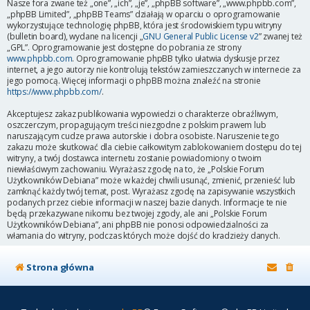
Nasze fora zwane też „one”, „ich”, „je”, „phpBB software”, „www.phpbb.com”,
„phpBB Limited”, „phpBB Teams” działają w oparciu o oprogramowanie
wykorzystujące technologię phpBB, która jest środowiskiem typu witryny
(bulletin board), wydane na licencji „
GNU General Public License v2
” zwanej też
„GPL”. Oprogramowanie jest dostępne do pobrania ze strony
www.phpbb.com
. Oprogramowanie phpBB tylko ułatwia dyskusje przez
internet, a jego autorzy nie kontrolują tekstów zamieszczanych w internecie za
jego pomocą. Więcej informacji o phpBB można znaleźć na stronie
https://www.phpbb.com/
.
Akceptujesz zakaz publikowania wypowiedzi o charakterze obraźliwym,
oszczerczym, propagującym treści niezgodne z polskim prawem lub
naruszającym cudze prawa autorskie i dobra osobiste. Naruszenie tego
zakazu może skutkować dla ciebie całkowitym zablokowaniem dostępu do tej
witryny, a twój dostawca internetu zostanie powiadomiony o twoim
niewłaściwym zachowaniu. Wyrażasz zgodę na to, że „Polskie Forum
Użytkowników Debiana” może w każdej chwili usunąć, zmienić, przenieść lub
zamknąć każdy twój temat, post. Wyrażasz zgodę na zapisywanie wszystkich
podanych przez ciebie informacji w naszej bazie danych. Informacje te nie
będą przekazywane nikomu bez twojej zgody, ale ani „Polskie Forum
Użytkowników Debiana”, ani phpBB nie ponosi odpowiedzialności za
włamania do witryny, podczas których może dojść do kradzieży danych.
Strona główna