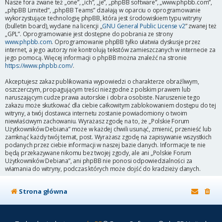
Nasze fora zwane też „one”, „ich”, „je”, „phpBB software”, „www.phpbb.com”,
„phpBB Limited”, „phpBB Teams” działają w oparciu o oprogramowanie
wykorzystujące technologię phpBB, która jest środowiskiem typu witryny
(bulletin board), wydane na licencji „
GNU General Public License v2
” zwanej też
„GPL”. Oprogramowanie jest dostępne do pobrania ze strony
www.phpbb.com
. Oprogramowanie phpBB tylko ułatwia dyskusje przez
internet, a jego autorzy nie kontrolują tekstów zamieszczanych w internecie za
jego pomocą. Więcej informacji o phpBB można znaleźć na stronie
https://www.phpbb.com/
.
Akceptujesz zakaz publikowania wypowiedzi o charakterze obraźliwym,
oszczerczym, propagującym treści niezgodne z polskim prawem lub
naruszającym cudze prawa autorskie i dobra osobiste. Naruszenie tego
zakazu może skutkować dla ciebie całkowitym zablokowaniem dostępu do tej
witryny, a twój dostawca internetu zostanie powiadomiony o twoim
niewłaściwym zachowaniu. Wyrażasz zgodę na to, że „Polskie Forum
Użytkowników Debiana” może w każdej chwili usunąć, zmienić, przenieść lub
zamknąć każdy twój temat, post. Wyrażasz zgodę na zapisywanie wszystkich
podanych przez ciebie informacji w naszej bazie danych. Informacje te nie
będą przekazywane nikomu bez twojej zgody, ale ani „Polskie Forum
Użytkowników Debiana”, ani phpBB nie ponosi odpowiedzialności za
włamania do witryny, podczas których może dojść do kradzieży danych.
Strona główna