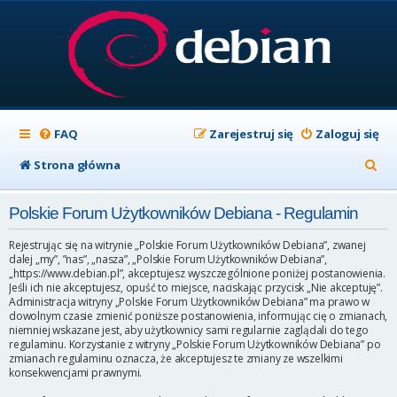
FAQ
Zarejestruj się
Zaloguj się
S
Strona główna
z
Polskie Forum Użytkowników Debiana - Regulamin
u
k
Rejestrując się na witrynie „Polskie Forum Użytkowników Debiana”, zwanej
dalej „my”, ”nas”, „nasza”, „Polskie Forum Użytkowników Debiana”,
a
„https://www.debian.pl”, akceptujesz wyszczególnione poniżej postanowienia.
Jeśli ich nie akceptujesz, opuść to miejsce, naciskając przycisk „Nie akceptuję”.
j
Administracja witryny „Polskie Forum Użytkowników Debiana” ma prawo w
dowolnym czasie zmienić poniższe postanowienia, informując cię o zmianach,
niemniej wskazane jest, aby użytkownicy sami regularnie zaglądali do tego
regulaminu. Korzystanie z witryny „Polskie Forum Użytkowników Debiana” po
zmianach regulaminu oznacza, że akceptujesz te zmiany ze wszelkimi
konsekwencjami prawnymi.