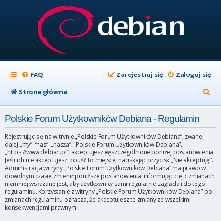
FAQ
Zarejestruj się
Zaloguj się
S
Strona główna
z
Polskie Forum Użytkowników Debiana - Regulamin
u
k
Rejestrując się na witrynie „Polskie Forum Użytkowników Debiana”, zwanej
dalej „my”, ”nas”, „nasza”, „Polskie Forum Użytkowników Debiana”,
a
„https://www.debian.pl”, akceptujesz wyszczególnione poniżej postanowienia.
Jeśli ich nie akceptujesz, opuść to miejsce, naciskając przycisk „Nie akceptuję”.
j
Administracja witryny „Polskie Forum Użytkowników Debiana” ma prawo w
dowolnym czasie zmienić poniższe postanowienia, informując cię o zmianach,
niemniej wskazane jest, aby użytkownicy sami regularnie zaglądali do tego
regulaminu. Korzystanie z witryny „Polskie Forum Użytkowników Debiana” po
zmianach regulaminu oznacza, że akceptujesz te zmiany ze wszelkimi
konsekwencjami prawnymi.