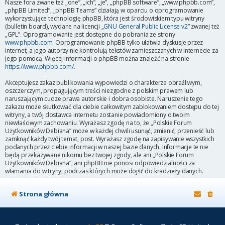
Nasze fora zwane też „one”, „ich”, „je”, „phpBB software”, „www.phpbb.com”,
„phpBB Limited”, „phpBB Teams” działają w oparciu o oprogramowanie
wykorzystujące technologię phpBB, która jest środowiskiem typu witryny
(bulletin board), wydane na licencji „
GNU General Public License v2
” zwanej też
„GPL”. Oprogramowanie jest dostępne do pobrania ze strony
www.phpbb.com
. Oprogramowanie phpBB tylko ułatwia dyskusje przez
internet, a jego autorzy nie kontrolują tekstów zamieszczanych w internecie za
jego pomocą. Więcej informacji o phpBB można znaleźć na stronie
https://www.phpbb.com/
.
Akceptujesz zakaz publikowania wypowiedzi o charakterze obraźliwym,
oszczerczym, propagującym treści niezgodne z polskim prawem lub
naruszającym cudze prawa autorskie i dobra osobiste. Naruszenie tego
zakazu może skutkować dla ciebie całkowitym zablokowaniem dostępu do tej
witryny, a twój dostawca internetu zostanie powiadomiony o twoim
niewłaściwym zachowaniu. Wyrażasz zgodę na to, że „Polskie Forum
Użytkowników Debiana” może w każdej chwili usunąć, zmienić, przenieść lub
zamknąć każdy twój temat, post. Wyrażasz zgodę na zapisywanie wszystkich
podanych przez ciebie informacji w naszej bazie danych. Informacje te nie
będą przekazywane nikomu bez twojej zgody, ale ani „Polskie Forum
Użytkowników Debiana”, ani phpBB nie ponosi odpowiedzialności za
włamania do witryny, podczas których może dojść do kradzieży danych.
Strona główna