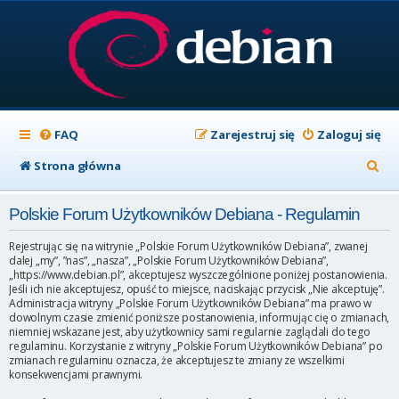
FAQ
Zarejestruj się
Zaloguj się
S
Strona główna
z
Polskie Forum Użytkowników Debiana - Regulamin
u
k
Rejestrując się na witrynie „Polskie Forum Użytkowników Debiana”, zwanej
dalej „my”, ”nas”, „nasza”, „Polskie Forum Użytkowników Debiana”,
a
„https://www.debian.pl”, akceptujesz wyszczególnione poniżej postanowienia.
Jeśli ich nie akceptujesz, opuść to miejsce, naciskając przycisk „Nie akceptuję”.
j
Administracja witryny „Polskie Forum Użytkowników Debiana” ma prawo w
dowolnym czasie zmienić poniższe postanowienia, informując cię o zmianach,
niemniej wskazane jest, aby użytkownicy sami regularnie zaglądali do tego
regulaminu. Korzystanie z witryny „Polskie Forum Użytkowników Debiana” po
zmianach regulaminu oznacza, że akceptujesz te zmiany ze wszelkimi
konsekwencjami prawnymi.