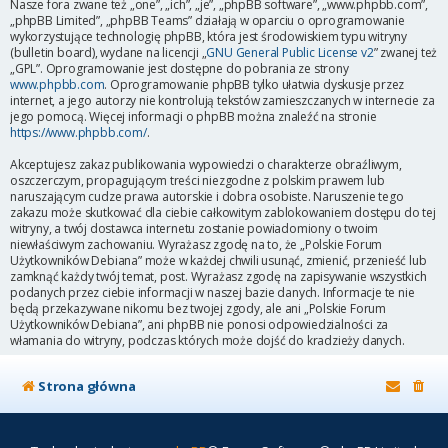
Nasze fora zwane też „one”, „ich”, „je”, „phpBB software”, „www.phpbb.com”,
„phpBB Limited”, „phpBB Teams” działają w oparciu o oprogramowanie
wykorzystujące technologię phpBB, która jest środowiskiem typu witryny
(bulletin board), wydane na licencji „
GNU General Public License v2
” zwanej też
„GPL”. Oprogramowanie jest dostępne do pobrania ze strony
www.phpbb.com
. Oprogramowanie phpBB tylko ułatwia dyskusje przez
internet, a jego autorzy nie kontrolują tekstów zamieszczanych w internecie za
jego pomocą. Więcej informacji o phpBB można znaleźć na stronie
https://www.phpbb.com/
.
Akceptujesz zakaz publikowania wypowiedzi o charakterze obraźliwym,
oszczerczym, propagującym treści niezgodne z polskim prawem lub
naruszającym cudze prawa autorskie i dobra osobiste. Naruszenie tego
zakazu może skutkować dla ciebie całkowitym zablokowaniem dostępu do tej
witryny, a twój dostawca internetu zostanie powiadomiony o twoim
niewłaściwym zachowaniu. Wyrażasz zgodę na to, że „Polskie Forum
Użytkowników Debiana” może w każdej chwili usunąć, zmienić, przenieść lub
zamknąć każdy twój temat, post. Wyrażasz zgodę na zapisywanie wszystkich
podanych przez ciebie informacji w naszej bazie danych. Informacje te nie
będą przekazywane nikomu bez twojej zgody, ale ani „Polskie Forum
Użytkowników Debiana”, ani phpBB nie ponosi odpowiedzialności za
włamania do witryny, podczas których może dojść do kradzieży danych.
Strona główna