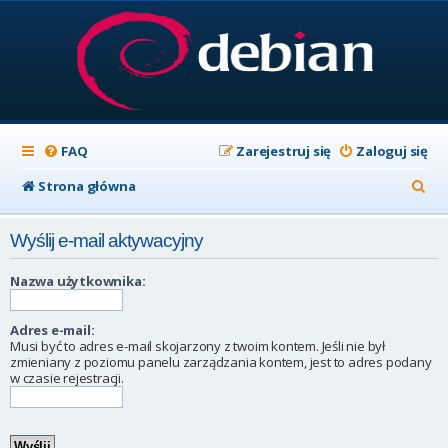
FAQ
Zarejestruj się
Zaloguj się
S
Strona główna
z
Wyślij e-mail aktywacyjny
u
k
Nazwa użytkownika:
a
Adres e-mail:
j
Musi być to adres e-mail skojarzony z twoim kontem. Jeśli nie był
zmieniany z poziomu panelu zarządzania kontem, jest to adres podany
w czasie rejestracji.