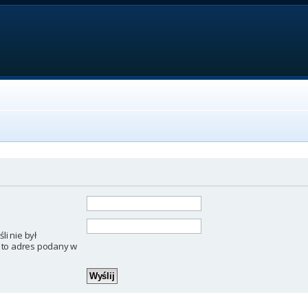
li nie był
 to adres podany w