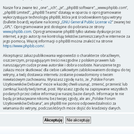
Nasze fora zwane też „one”, „ich”, „je”, „phpBB software”, „www.phpbb.com”,
„phpBB Limited”, „phpBB Teams” działają w oparciu o oprogramowanie
wykorzystujące technologię phpBB, która jest środowiskiem typu witryny
(bulletin board), wydane na licencji „
GNU General Public License v2
” zwanej też
„GPL”. Oprogramowanie jest dostępne do pobrania ze strony
www.phpbb.com
. Oprogramowanie phpBB tylko ułatwia dyskusje przez
internet, a jego autorzy nie kontrolują tekstów zamieszczanych w internecie za
jego pomocą. Więcej informacji o phpBB można znaleźć na stronie
https://www.phpbb.com/
.
Akceptujesz zakaz publikowania wypowiedzi o charakterze obraźliwym,
oszczerczym, propagującym treści niezgodne z polskim prawem lub
naruszającym cudze prawa autorskie i dobra osobiste. Naruszenie tego
zakazu może skutkować dla ciebie całkowitym zablokowaniem dostępu do tej
witryny, a twój dostawca internetu zostanie powiadomiony o twoim
niewłaściwym zachowaniu. Wyrażasz zgodę na to, że „Polskie Forum
Użytkowników Debiana” może w każdej chwili usunąć, zmienić, przenieść lub
zamknąć każdy twój temat, post. Wyrażasz zgodę na zapisywanie wszystkich
podanych przez ciebie informacji w naszej bazie danych. Informacje te nie
będą przekazywane nikomu bez twojej zgody, ale ani „Polskie Forum
Użytkowników Debiana”, ani phpBB nie ponosi odpowiedzialności za
włamania do witryny, podczas których może dojść do kradzieży danych.