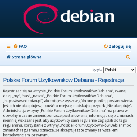
FAQ
Zaloguj się
S
Strona główna
z
Język:
u
Polskie Forum Użytkowników Debiana - Rejestracja
k
Rejestrując się na witrynie „Polskie Forum Użytkowników Debiana”, zwanej
a
dalej „my”, ”nas”, „nasza”, „Polskie Forum Użytkowników Debiana”,
„https://www.debian.pl”, akceptujesz wyszczególnione poniżej postanowienia.
j
Jeśli ich nie akceptujesz, opuść to miejsce, naciskając przycisk „Nie akceptuję”.
Administracja witryny „Polskie Forum Użytkowników Debiana” ma prawo w
dowolnym czasie zmienić poniższe postanowienia, informując cię o zmianach,
niemniej wskazane jest, aby użytkownicy sami regularnie zaglądali do tego
regulaminu. Korzystanie z witryny „Polskie Forum Użytkowników Debiana” po
zmianach regulaminu oznacza, że akceptujesz te zmiany ze wszelkimi
konsekwencjami prawnymi.