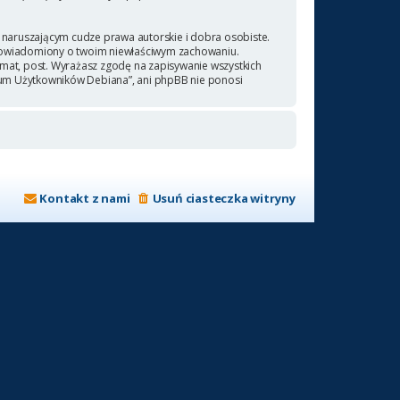
naruszającym cudze prawa autorskie i dobra osobiste.
 powiadomiony o twoim niewłaściwym zachowaniu.
emat, post. Wyrażasz zgodę na zapisywanie wszystkich
orum Użytkowników Debiana”, ani phpBB nie ponosi
Kontakt z nami
Usuń ciasteczka witryny