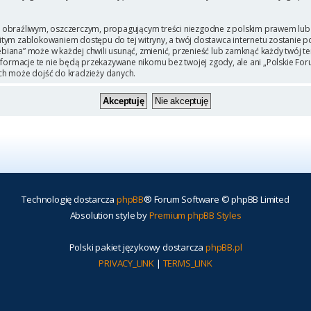
 obraźliwym, oszczerczym, propagującym treści niezgodne z polskim prawem lub 
itym zablokowaniem dostępu do tej witryny, a twój dostawca internetu zostanie
iana” może w każdej chwili usunąć, zmienić, przenieść lub zamknąć każdy twój t
Informacje te nie będą przekazywane nikomu bez twojej zgody, ale ani „Polskie F
ch może dojść do kradzieży danych.
Technologię dostarcza
phpBB
® Forum Software © phpBB Limited
Absolution style by
Premium phpBB Styles
Polski pakiet językowy dostarcza
phpBB.pl
PRIVACY_LINK
|
TERMS_LINK