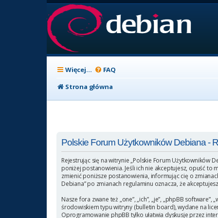
Więcej…
FAQ
Strona główna
Polskie Forum Użytkowników Debiana - Re
Rejestrując się na witrynie „Polskie Forum Użytkowników D
poniżej postanowienia. Jeśli ich nie akceptujesz, opuść t
zmienić poniższe postanowienia, informując cię o zmianach
Debiana” po zmianach regulaminu oznacza, że akceptujesz
Nasze fora zwane też „one”, „ich”, „je”, „phpBB software
środowiskiem typu witryny (bulletin board), wydane na licen
Oprogramowanie phpBB tylko ułatwia dyskusje przez intern