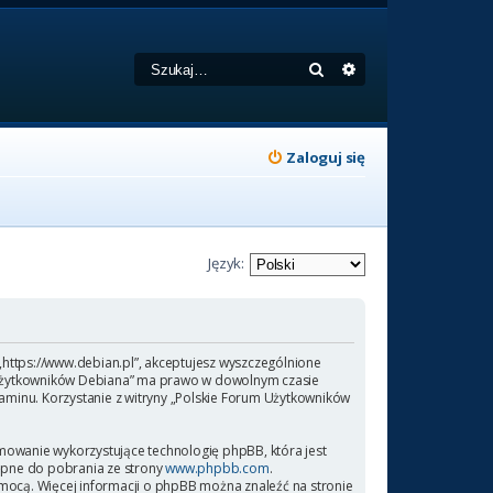
Szukaj
Wyszukiwanie zaa
Zaloguj się
Język:
 „https://www.debian.pl”, akceptujesz wyszczególnione
rum Użytkowników Debiana” ma prawo w dowolnym czasie
laminu. Korzystanie z witryny „Polskie Forum Użytkowników
amowanie wykorzystujące technologię phpBB, która jest
ępne do pobrania ze strony
www.phpbb.com
.
omocą. Więcej informacji o phpBB można znaleźć na stronie