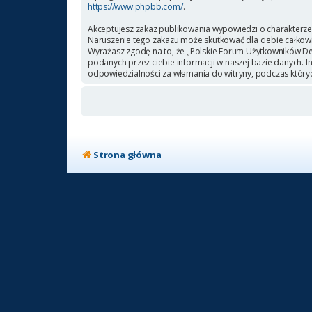
https://www.phpbb.com/
.
Akceptujesz zakaz publikowania wypowiedzi o charakterze
Naruszenie tego zakazu może skutkować dla ciebie całkow
Wyrażasz zgodę na to, że „Polskie Forum Użytkowników Deb
podanych przez ciebie informacji w naszej bazie danych. 
odpowiedzialności za włamania do witryny, podczas który
Strona główna