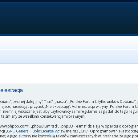
jestracja
ebiana”, zwanej dalej „my”, ”nas”, „nasza”, „Polskie Forum Użytkowników Debiana”,
o miejsce, naciskając przycisk „Nie akceptuję”. Administracja witryny „Polskie Fo
, niemniej wskazane jest, aby użytkownicy sami regularnie zaglądali do tego regu
 te zmiany ze wszelkimi konsekwencjami prawnymi.
”, „www.phpbb.com”, „phpBB Limited”, „phpBB Teams” działają w oparciu o oprogr
cji „
GNU General Public License v2
” zwanej też „GPL”. Oprogramowanie jest dost
et, a jego autorzy nie kontrolują tekstów zamieszczanych w internecie za jego p