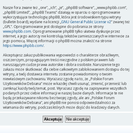
Nasze fora zwane też „one”, „ich”, „je”, „phpBB software”, „www.phpbb.com”,
„phpBB Limited”, „phpBB Teams” działają w oparciu o oprogramowanie
wykorzystujące technologię phpBB, która jest środowiskiem typu witryny
(bulletin board), wydane na licencji „
GNU General Public License v2
” zwanej też
„GPL”. Oprogramowanie jest dostępne do pobrania ze strony
www.phpbb.com
. Oprogramowanie phpBB tylko ułatwia dyskusje przez
internet, a jego autorzy nie kontrolują tekstów zamieszczanych w internecie za
jego pomocą. Więcej informacji o phpBB można znaleźć na stronie
https://www.phpbb.com/
.
Akceptujesz zakaz publikowania wypowiedzi o charakterze obraźliwym,
oszczerczym, propagującym treści niezgodne z polskim prawem lub
naruszającym cudze prawa autorskie i dobra osobiste. Naruszenie tego
zakazu może skutkować dla ciebie całkowitym zablokowaniem dostępu do tej
witryny, a twój dostawca internetu zostanie powiadomiony o twoim
niewłaściwym zachowaniu. Wyrażasz zgodę na to, że „Polskie Forum
Użytkowników Debiana” może w każdej chwili usunąć, zmienić, przenieść lub
zamknąć każdy twój temat, post. Wyrażasz zgodę na zapisywanie wszystkich
podanych przez ciebie informacji w naszej bazie danych. Informacje te nie
będą przekazywane nikomu bez twojej zgody, ale ani „Polskie Forum
Użytkowników Debiana”, ani phpBB nie ponosi odpowiedzialności za
włamania do witryny, podczas których może dojść do kradzieży danych.