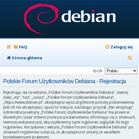
FAQ
Zaloguj się
S
Strona główna
z
Język:
u
Polskie Forum Użytkowników Debiana - Rejestracja
k
Rejestrując się na witrynie „Polskie Forum Użytkowników Debiana”, zwanej
a
dalej „my”, ”nas”, „nasza”, „Polskie Forum Użytkowników Debiana”,
„https://www.debian.pl”, akceptujesz wyszczególnione poniżej postanowienia.
j
Jeśli ich nie akceptujesz, opuść to miejsce, naciskając przycisk „Nie akceptuję”.
Administracja witryny „Polskie Forum Użytkowników Debiana” ma prawo w
dowolnym czasie zmienić poniższe postanowienia, informując cię o zmianach,
niemniej wskazane jest, aby użytkownicy sami regularnie zaglądali do tego
regulaminu. Korzystanie z witryny „Polskie Forum Użytkowników Debiana” po
zmianach regulaminu oznacza, że akceptujesz te zmiany ze wszelkimi
konsekwencjami prawnymi.