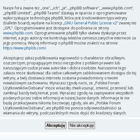
Nasze fora zwane też „one”, „ich”, „je”, „phpBB software”, „www.phpbb.com”,
„phpBB Limited”, „phpBB Teams” działają w oparciu o oprogramowanie
wykorzystujące technologię phpBB, która jest środowiskiem typu witryny
(bulletin board), wydane na licencji „
GNU General Public License v2
” zwanej też
„GPL”. Oprogramowanie jest dostępne do pobrania ze strony
www.phpbb.com
. Oprogramowanie phpBB tylko ułatwia dyskusje przez
internet, a jego autorzy nie kontrolują tekstów zamieszczanych w internecie za
jego pomocą. Więcej informacji o phpBB można znaleźć na stronie
https://www.phpbb.com/
.
Akceptujesz zakaz publikowania wypowiedzi o charakterze obraźliwym,
oszczerczym, propagującym treści niezgodne z polskim prawem lub
naruszającym cudze prawa autorskie i dobra osobiste. Naruszenie tego
zakazu może skutkować dla ciebie całkowitym zablokowaniem dostępu do tej
witryny, a twój dostawca internetu zostanie powiadomiony o twoim
niewłaściwym zachowaniu. Wyrażasz zgodę na to, że „Polskie Forum
Użytkowników Debiana” może w każdej chwili usunąć, zmienić, przenieść lub
zamknąć każdy twój temat, post. Wyrażasz zgodę na zapisywanie wszystkich
podanych przez ciebie informacji w naszej bazie danych. Informacje te nie
będą przekazywane nikomu bez twojej zgody, ale ani „Polskie Forum
Użytkowników Debiana”, ani phpBB nie ponosi odpowiedzialności za
włamania do witryny, podczas których może dojść do kradzieży danych.