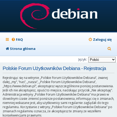
FAQ
Zaloguj się
S
Strona główna
z
Język:
u
Polskie Forum Użytkowników Debiana - Rejestracja
k
Rejestrując się na witrynie „Polskie Forum Użytkowników Debiana”, zwanej
a
dalej „my”, ”nas”, „nasza”, „Polskie Forum Użytkowników Debiana”,
„https://www.debian.pl”, akceptujesz wyszczególnione poniżej postanowienia.
j
Jeśli ich nie akceptujesz, opuść to miejsce, naciskając przycisk „Nie akceptuję”.
Administracja witryny „Polskie Forum Użytkowników Debiana” ma prawo w
dowolnym czasie zmienić poniższe postanowienia, informując cię o zmianach,
niemniej wskazane jest, aby użytkownicy sami regularnie zaglądali do tego
regulaminu. Korzystanie z witryny „Polskie Forum Użytkowników Debiana” po
zmianach regulaminu oznacza, że akceptujesz te zmiany ze wszelkimi
konsekwencjami prawnymi.