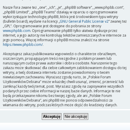
Nasze fora zwane też „one”, „ich”, „je”, „phpBB software”, „www.phpbb.com”,
„phpBB Limited”, „phpBB Teams” działają w oparciu o oprogramowanie
wykorzystujące technologię phpBB, która jest środowiskiem typu witryny
(bulletin board), wydane na licencji „
GNU General Public License v2
” zwanej też
„GPL”. Oprogramowanie jest dostępne do pobrania ze strony
www.phpbb.com
. Oprogramowanie phpBB tylko ułatwia dyskusje przez
internet, a jego autorzy nie kontrolują tekstów zamieszczanych w internecie za
jego pomocą. Więcej informacji o phpBB można znaleźć na stronie
https://www.phpbb.com/
.
Akceptujesz zakaz publikowania wypowiedzi o charakterze obraźliwym,
oszczerczym, propagującym treści niezgodne z polskim prawem lub
naruszającym cudze prawa autorskie i dobra osobiste. Naruszenie tego
zakazu może skutkować dla ciebie całkowitym zablokowaniem dostępu do tej
witryny, a twój dostawca internetu zostanie powiadomiony o twoim
niewłaściwym zachowaniu. Wyrażasz zgodę na to, że „Polskie Forum
Użytkowników Debiana” może w każdej chwili usunąć, zmienić, przenieść lub
zamknąć każdy twój temat, post. Wyrażasz zgodę na zapisywanie wszystkich
podanych przez ciebie informacji w naszej bazie danych. Informacje te nie
będą przekazywane nikomu bez twojej zgody, ale ani „Polskie Forum
Użytkowników Debiana”, ani phpBB nie ponosi odpowiedzialności za
włamania do witryny, podczas których może dojść do kradzieży danych.