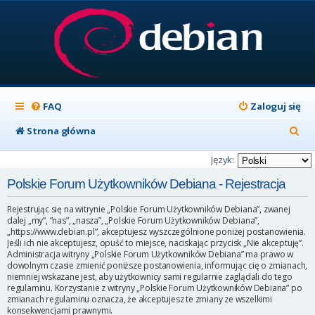
FAQ
Zaloguj się
S
Strona główna
z
Język:
u
Polskie Forum Użytkowników Debiana - Rejestracja
k
Rejestrując się na witrynie „Polskie Forum Użytkowników Debiana”, zwanej
a
dalej „my”, ”nas”, „nasza”, „Polskie Forum Użytkowników Debiana”,
„https://www.debian.pl”, akceptujesz wyszczególnione poniżej postanowienia.
j
Jeśli ich nie akceptujesz, opuść to miejsce, naciskając przycisk „Nie akceptuję”.
Administracja witryny „Polskie Forum Użytkowników Debiana” ma prawo w
dowolnym czasie zmienić poniższe postanowienia, informując cię o zmianach,
niemniej wskazane jest, aby użytkownicy sami regularnie zaglądali do tego
regulaminu. Korzystanie z witryny „Polskie Forum Użytkowników Debiana” po
zmianach regulaminu oznacza, że akceptujesz te zmiany ze wszelkimi
konsekwencjami prawnymi.