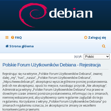
FAQ
Zaloguj się
S
Strona główna
z
Język:
u
Polskie Forum Użytkowników Debiana - Rejestracja
k
Rejestrując się na witrynie „Polskie Forum Użytkowników Debiana”, zwanej
a
dalej „my”, ”nas”, „nasza”, „Polskie Forum Użytkowników Debiana”,
„https://www.debian.pl”, akceptujesz wyszczególnione poniżej postanowienia.
j
Jeśli ich nie akceptujesz, opuść to miejsce, naciskając przycisk „Nie akceptuję”.
Administracja witryny „Polskie Forum Użytkowników Debiana” ma prawo w
dowolnym czasie zmienić poniższe postanowienia, informując cię o zmianach,
niemniej wskazane jest, aby użytkownicy sami regularnie zaglądali do tego
regulaminu. Korzystanie z witryny „Polskie Forum Użytkowników Debiana” po
zmianach regulaminu oznacza, że akceptujesz te zmiany ze wszelkimi
konsekwencjami prawnymi.