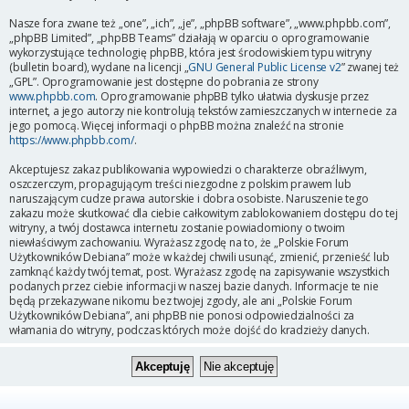
Nasze fora zwane też „one”, „ich”, „je”, „phpBB software”, „www.phpbb.com”,
„phpBB Limited”, „phpBB Teams” działają w oparciu o oprogramowanie
wykorzystujące technologię phpBB, która jest środowiskiem typu witryny
(bulletin board), wydane na licencji „
GNU General Public License v2
” zwanej też
„GPL”. Oprogramowanie jest dostępne do pobrania ze strony
www.phpbb.com
. Oprogramowanie phpBB tylko ułatwia dyskusje przez
internet, a jego autorzy nie kontrolują tekstów zamieszczanych w internecie za
jego pomocą. Więcej informacji o phpBB można znaleźć na stronie
https://www.phpbb.com/
.
Akceptujesz zakaz publikowania wypowiedzi o charakterze obraźliwym,
oszczerczym, propagującym treści niezgodne z polskim prawem lub
naruszającym cudze prawa autorskie i dobra osobiste. Naruszenie tego
zakazu może skutkować dla ciebie całkowitym zablokowaniem dostępu do tej
witryny, a twój dostawca internetu zostanie powiadomiony o twoim
niewłaściwym zachowaniu. Wyrażasz zgodę na to, że „Polskie Forum
Użytkowników Debiana” może w każdej chwili usunąć, zmienić, przenieść lub
zamknąć każdy twój temat, post. Wyrażasz zgodę na zapisywanie wszystkich
podanych przez ciebie informacji w naszej bazie danych. Informacje te nie
będą przekazywane nikomu bez twojej zgody, ale ani „Polskie Forum
Użytkowników Debiana”, ani phpBB nie ponosi odpowiedzialności za
włamania do witryny, podczas których może dojść do kradzieży danych.