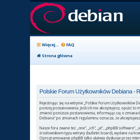
Więcej…
FAQ
Strona główna
Polskie Forum Użytkowników Debiana - Re
Rejestrując się na witrynie „Polskie Forum Użytkowników D
poniżej postanowienia. Jeśli ich nie akceptujesz, opuść t
zmienić poniższe postanowienia, informując cię o zmianach
Debiana” po zmianach regulaminu oznacza, że akceptujesz
Nasze fora zwane też „one”, „ich”, „je”, „phpBB software
środowiskiem typu witryny (bulletin board), wydane na licen
Oprogramowanie phpBB tylko ułatwia dyskusje przez intern