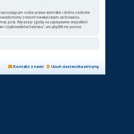
naruszającym cudze prawa autorskie i dobra osobiste.
 powiadomiony o twoim niewłaściwym zachowaniu.
emat, post. Wyrażasz zgodę na zapisywanie wszystkich
orum Użytkowników Debiana”, ani phpBB nie ponosi
Kontakt z nami
Usuń ciasteczka witryny