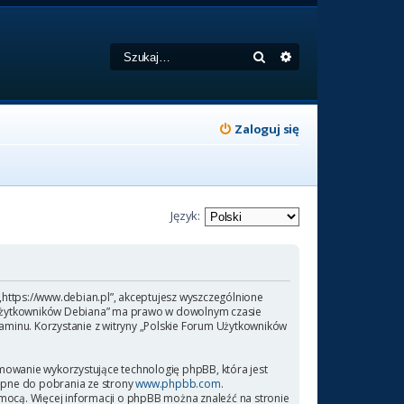
Szukaj
Wyszukiwanie zaa
Zaloguj się
Język:
 „https://www.debian.pl”, akceptujesz wyszczególnione
rum Użytkowników Debiana” ma prawo w dowolnym czasie
laminu. Korzystanie z witryny „Polskie Forum Użytkowników
amowanie wykorzystujące technologię phpBB, która jest
ępne do pobrania ze strony
www.phpbb.com
.
omocą. Więcej informacji o phpBB można znaleźć na stronie