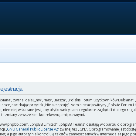
jestracja
ebiana”, zwanej dalej „my”, ”nas”, „nasza”, „Polskie Forum Użytkowników Debiana”,
o miejsce, naciskając przycisk „Nie akceptuję”. Administracja witryny „Polskie Fo
, niemniej wskazane jest, aby użytkownicy sami regularnie zaglądali do tego regu
 te zmiany ze wszelkimi konsekwencjami prawnymi.
”, „www.phpbb.com”, „phpBB Limited”, „phpBB Teams” działają w oparciu o oprogr
cji „
GNU General Public License v2
” zwanej też „GPL”. Oprogramowanie jest dost
et, a jego autorzy nie kontrolują tekstów zamieszczanych w internecie za jego p