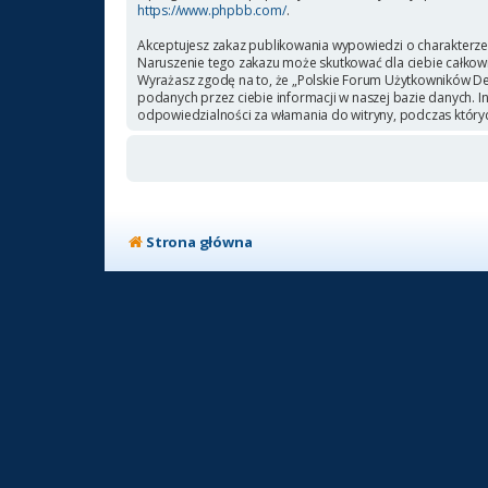
https://www.phpbb.com/
.
Akceptujesz zakaz publikowania wypowiedzi o charakterze
Naruszenie tego zakazu może skutkować dla ciebie całkow
Wyrażasz zgodę na to, że „Polskie Forum Użytkowników Deb
podanych przez ciebie informacji w naszej bazie danych. 
odpowiedzialności za włamania do witryny, podczas który
Strona główna