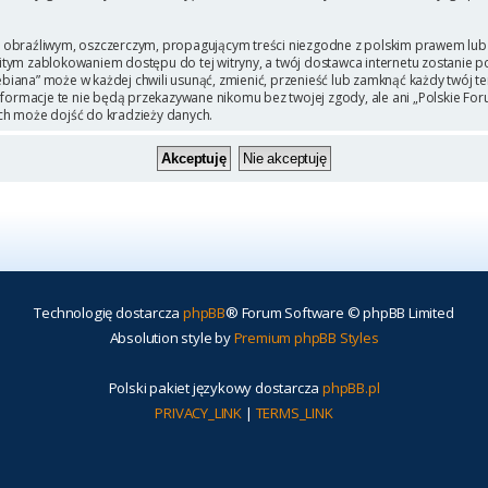
 obraźliwym, oszczerczym, propagującym treści niezgodne z polskim prawem lub 
itym zablokowaniem dostępu do tej witryny, a twój dostawca internetu zostanie
iana” może w każdej chwili usunąć, zmienić, przenieść lub zamknąć każdy twój t
Informacje te nie będą przekazywane nikomu bez twojej zgody, ale ani „Polskie F
ch może dojść do kradzieży danych.
Technologię dostarcza
phpBB
® Forum Software © phpBB Limited
Absolution style by
Premium phpBB Styles
Polski pakiet językowy dostarcza
phpBB.pl
PRIVACY_LINK
|
TERMS_LINK