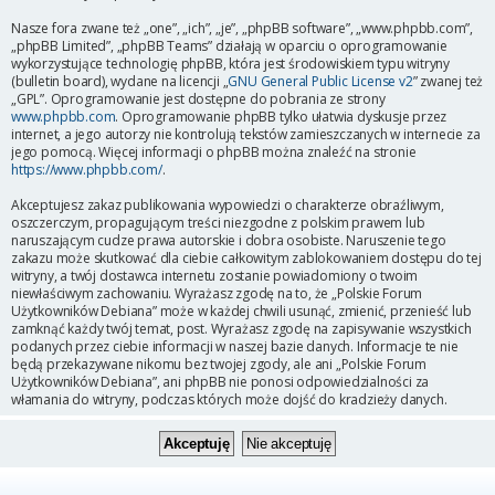
Nasze fora zwane też „one”, „ich”, „je”, „phpBB software”, „www.phpbb.com”,
„phpBB Limited”, „phpBB Teams” działają w oparciu o oprogramowanie
wykorzystujące technologię phpBB, która jest środowiskiem typu witryny
(bulletin board), wydane na licencji „
GNU General Public License v2
” zwanej też
„GPL”. Oprogramowanie jest dostępne do pobrania ze strony
www.phpbb.com
. Oprogramowanie phpBB tylko ułatwia dyskusje przez
internet, a jego autorzy nie kontrolują tekstów zamieszczanych w internecie za
jego pomocą. Więcej informacji o phpBB można znaleźć na stronie
https://www.phpbb.com/
.
Akceptujesz zakaz publikowania wypowiedzi o charakterze obraźliwym,
oszczerczym, propagującym treści niezgodne z polskim prawem lub
naruszającym cudze prawa autorskie i dobra osobiste. Naruszenie tego
zakazu może skutkować dla ciebie całkowitym zablokowaniem dostępu do tej
witryny, a twój dostawca internetu zostanie powiadomiony o twoim
niewłaściwym zachowaniu. Wyrażasz zgodę na to, że „Polskie Forum
Użytkowników Debiana” może w każdej chwili usunąć, zmienić, przenieść lub
zamknąć każdy twój temat, post. Wyrażasz zgodę na zapisywanie wszystkich
podanych przez ciebie informacji w naszej bazie danych. Informacje te nie
będą przekazywane nikomu bez twojej zgody, ale ani „Polskie Forum
Użytkowników Debiana”, ani phpBB nie ponosi odpowiedzialności za
włamania do witryny, podczas których może dojść do kradzieży danych.