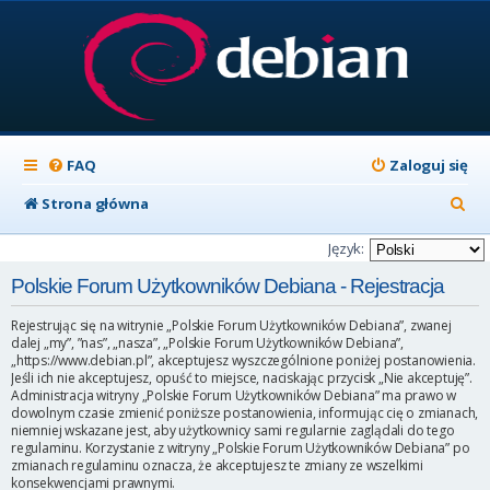
FAQ
Zaloguj się
S
Strona główna
z
Język:
u
Polskie Forum Użytkowników Debiana - Rejestracja
k
Rejestrując się na witrynie „Polskie Forum Użytkowników Debiana”, zwanej
a
dalej „my”, ”nas”, „nasza”, „Polskie Forum Użytkowników Debiana”,
„https://www.debian.pl”, akceptujesz wyszczególnione poniżej postanowienia.
j
Jeśli ich nie akceptujesz, opuść to miejsce, naciskając przycisk „Nie akceptuję”.
Administracja witryny „Polskie Forum Użytkowników Debiana” ma prawo w
dowolnym czasie zmienić poniższe postanowienia, informując cię o zmianach,
niemniej wskazane jest, aby użytkownicy sami regularnie zaglądali do tego
regulaminu. Korzystanie z witryny „Polskie Forum Użytkowników Debiana” po
zmianach regulaminu oznacza, że akceptujesz te zmiany ze wszelkimi
konsekwencjami prawnymi.