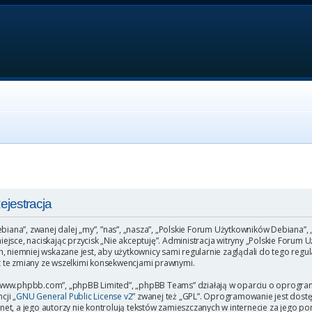
jestracja
ebiana”, zwanej dalej „my”, ”nas”, „nasza”, „Polskie Forum Użytkowników Debiana”,
o miejsce, naciskając przycisk „Nie akceptuję”. Administracja witryny „Polskie Fo
, niemniej wskazane jest, aby użytkownicy sami regularnie zaglądali do tego regu
 te zmiany ze wszelkimi konsekwencjami prawnymi.
”, „www.phpbb.com”, „phpBB Limited”, „phpBB Teams” działają w oparciu o oprogr
cji „
GNU General Public License v2
” zwanej też „GPL”. Oprogramowanie jest dost
et, a jego autorzy nie kontrolują tekstów zamieszczanych w internecie za jego p