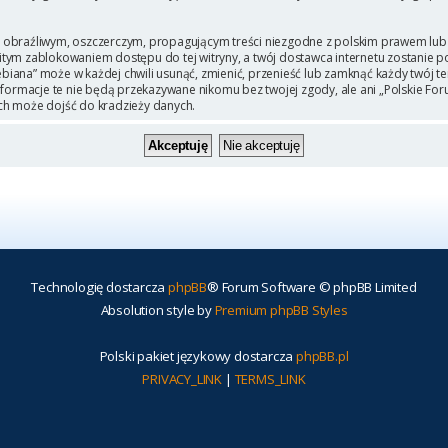
 obraźliwym, oszczerczym, propagującym treści niezgodne z polskim prawem lub 
itym zablokowaniem dostępu do tej witryny, a twój dostawca internetu zostanie
iana” może w każdej chwili usunąć, zmienić, przenieść lub zamknąć każdy twój t
Informacje te nie będą przekazywane nikomu bez twojej zgody, ale ani „Polskie F
ch może dojść do kradzieży danych.
Technologię dostarcza
phpBB
® Forum Software © phpBB Limited
Absolution style by
Premium phpBB Styles
Polski pakiet językowy dostarcza
phpBB.pl
PRIVACY_LINK
|
TERMS_LINK