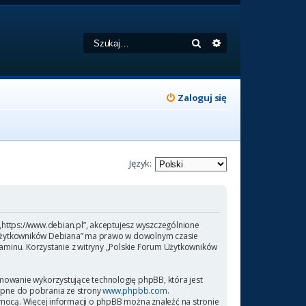
Szukaj
Wyszukiwanie zaa
Zaloguj się
Język:
 „https://www.debian.pl”, akceptujesz wyszczególnione
rum Użytkowników Debiana” ma prawo w dowolnym czasie
laminu. Korzystanie z witryny „Polskie Forum Użytkowników
amowanie wykorzystujące technologię phpBB, która jest
ępne do pobrania ze strony
www.phpbb.com
.
omocą. Więcej informacji o phpBB można znaleźć na stronie