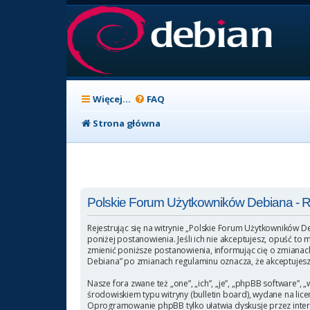
Więcej…
FAQ
Strona główna
Polskie Forum Użytkowników Debiana - Re
Rejestrując się na witrynie „Polskie Forum Użytkowników D
poniżej postanowienia. Jeśli ich nie akceptujesz, opuść t
zmienić poniższe postanowienia, informując cię o zmianach
Debiana” po zmianach regulaminu oznacza, że akceptujesz
Nasze fora zwane też „one”, „ich”, „je”, „phpBB software
środowiskiem typu witryny (bulletin board), wydane na licen
Oprogramowanie phpBB tylko ułatwia dyskusje przez intern