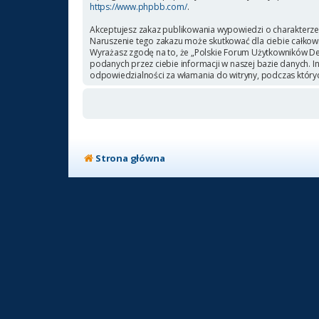
https://www.phpbb.com/
.
Akceptujesz zakaz publikowania wypowiedzi o charakterze
Naruszenie tego zakazu może skutkować dla ciebie całkow
Wyrażasz zgodę na to, że „Polskie Forum Użytkowników Deb
podanych przez ciebie informacji w naszej bazie danych. 
odpowiedzialności za włamania do witryny, podczas który
Strona główna