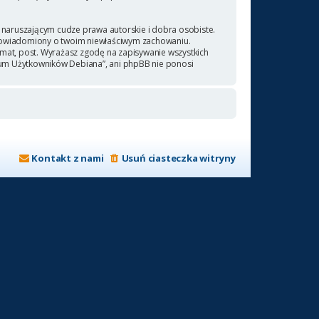
naruszającym cudze prawa autorskie i dobra osobiste.
 powiadomiony o twoim niewłaściwym zachowaniu.
emat, post. Wyrażasz zgodę na zapisywanie wszystkich
orum Użytkowników Debiana”, ani phpBB nie ponosi
Kontakt z nami
Usuń ciasteczka witryny