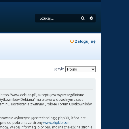
Szukaj
Wyszukiwanie zaa
Zaloguj się
Język:
 „https://www.debian.pl”, akceptujesz wyszczególnione
rum Użytkowników Debiana” ma prawo w dowolnym czasie
laminu. Korzystanie z witryny „Polskie Forum Użytkowników
amowanie wykorzystujące technologię phpBB, która jest
ępne do pobrania ze strony
www.phpbb.com
.
omocą. Więcej informacji o phpBB można znaleźć na stronie