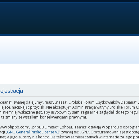
jestracja
ebiana”, zwanej dalej „my”, ”nas”, „nasza”, „Polskie Forum Użytkowników Debiana”,
o miejsce, naciskając przycisk „Nie akceptuję”. Administracja witryny „Polskie Fo
, niemniej wskazane jest, aby użytkownicy sami regularnie zaglądali do tego regu
 te zmiany ze wszelkimi konsekwencjami prawnymi.
”, „www.phpbb.com”, „phpBB Limited”, „phpBB Teams” działają w oparciu o oprogr
cji „
GNU General Public License v2
” zwanej też „GPL”. Oprogramowanie jest dost
et, a jego autorzy nie kontrolują tekstów zamieszczanych w internecie za jego p