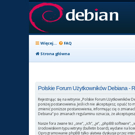
Więcej…
FAQ
Strona główna
Polskie Forum Użytkowników Debiana - Re
Rejestrując się na witrynie „Polskie Forum Użytkowników D
poniżej postanowienia. Jeśli ich nie akceptujesz, opuść t
zmienić poniższe postanowienia, informując cię o zmianach
Debiana” po zmianach regulaminu oznacza, że akceptujesz
Nasze fora zwane też „one”, „ich”, „je”, „phpBB software
środowiskiem typu witryny (bulletin board), wydane na licen
Oprogramowanie phpBB tylko ułatwia dyskusje przez intern