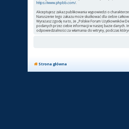
https://www.phpbb.com/
.
Akceptujesz zakaz publikowania wypowiedzi o charakterze
Naruszenie tego zakazu może skutkować dla ciebie całkow
Wyrażasz zgodę na to, że „Polskie Forum Użytkowników Deb
podanych przez ciebie informacji w naszej bazie danych. 
odpowiedzialności za włamania do witryny, podczas który
Strona główna