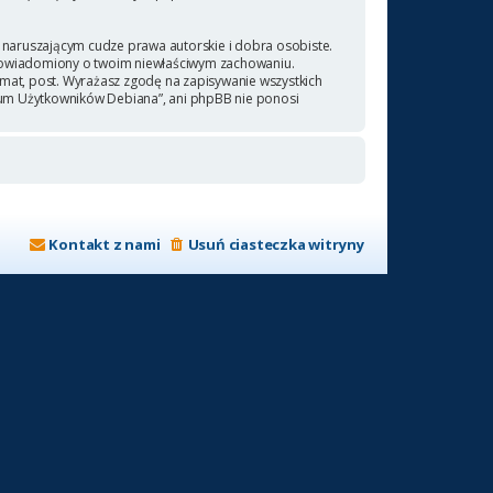
naruszającym cudze prawa autorskie i dobra osobiste.
 powiadomiony o twoim niewłaściwym zachowaniu.
emat, post. Wyrażasz zgodę na zapisywanie wszystkich
orum Użytkowników Debiana”, ani phpBB nie ponosi
Kontakt z nami
Usuń ciasteczka witryny