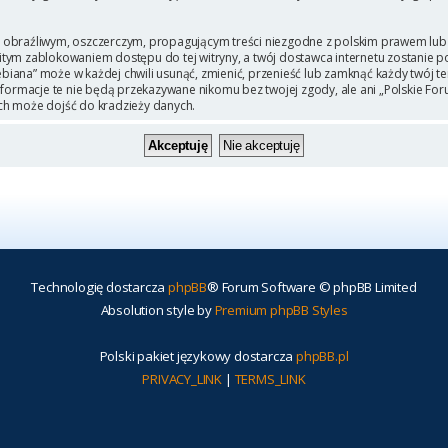
 obraźliwym, oszczerczym, propagującym treści niezgodne z polskim prawem lub 
itym zablokowaniem dostępu do tej witryny, a twój dostawca internetu zostanie
iana” może w każdej chwili usunąć, zmienić, przenieść lub zamknąć każdy twój t
Informacje te nie będą przekazywane nikomu bez twojej zgody, ale ani „Polskie F
ch może dojść do kradzieży danych.
Technologię dostarcza
phpBB
® Forum Software © phpBB Limited
Absolution style by
Premium phpBB Styles
Polski pakiet językowy dostarcza
phpBB.pl
PRIVACY_LINK
|
TERMS_LINK