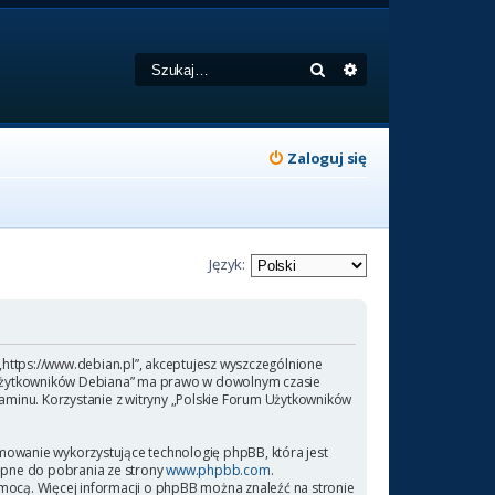
Szukaj
Wyszukiwanie zaa
Zaloguj się
Język:
 „https://www.debian.pl”, akceptujesz wyszczególnione
rum Użytkowników Debiana” ma prawo w dowolnym czasie
laminu. Korzystanie z witryny „Polskie Forum Użytkowników
amowanie wykorzystujące technologię phpBB, która jest
ępne do pobrania ze strony
www.phpbb.com
.
omocą. Więcej informacji o phpBB można znaleźć na stronie