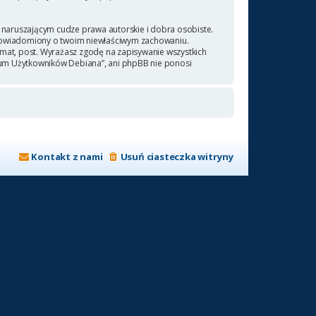
naruszającym cudze prawa autorskie i dobra osobiste.
 powiadomiony o twoim niewłaściwym zachowaniu.
emat, post. Wyrażasz zgodę na zapisywanie wszystkich
orum Użytkowników Debiana”, ani phpBB nie ponosi
Kontakt z nami
Usuń ciasteczka witryny