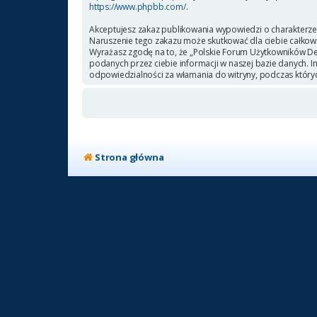
https://www.phpbb.com/
.
Akceptujesz zakaz publikowania wypowiedzi o charakterze
Naruszenie tego zakazu może skutkować dla ciebie całkow
Wyrażasz zgodę na to, że „Polskie Forum Użytkowników Deb
podanych przez ciebie informacji w naszej bazie danych. 
odpowiedzialności za włamania do witryny, podczas który
Strona główna