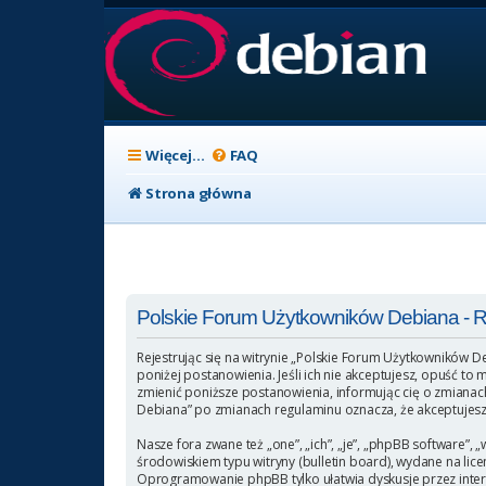
Więcej…
FAQ
Strona główna
Polskie Forum Użytkowników Debiana - Re
Rejestrując się na witrynie „Polskie Forum Użytkowników D
poniżej postanowienia. Jeśli ich nie akceptujesz, opuść t
zmienić poniższe postanowienia, informując cię o zmianach
Debiana” po zmianach regulaminu oznacza, że akceptujesz
Nasze fora zwane też „one”, „ich”, „je”, „phpBB software
środowiskiem typu witryny (bulletin board), wydane na licen
Oprogramowanie phpBB tylko ułatwia dyskusje przez intern