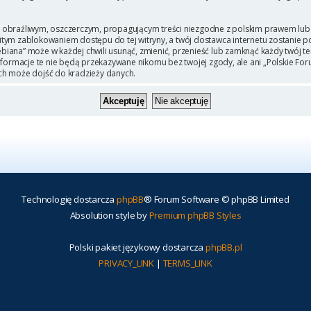
 obraźliwym, oszczerczym, propagującym treści niezgodne z polskim prawem lub 
itym zablokowaniem dostępu do tej witryny, a twój dostawca internetu zostanie
iana” może w każdej chwili usunąć, zmienić, przenieść lub zamknąć każdy twój t
Informacje te nie będą przekazywane nikomu bez twojej zgody, ale ani „Polskie F
ch może dojść do kradzieży danych.
Technologię dostarcza
phpBB
® Forum Software © phpBB Limited
Absolution style by
Premium phpBB Styles
Polski pakiet językowy dostarcza
phpBB.pl
PRIVACY_LINK
|
TERMS_LINK