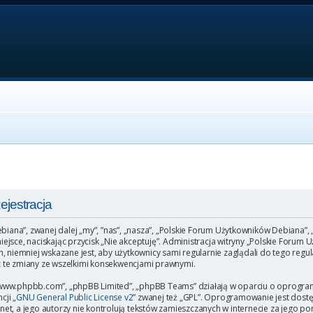
jestracja
ebiana”, zwanej dalej „my”, ”nas”, „nasza”, „Polskie Forum Użytkowników Debiana”,
o miejsce, naciskając przycisk „Nie akceptuję”. Administracja witryny „Polskie Fo
, niemniej wskazane jest, aby użytkownicy sami regularnie zaglądali do tego regu
 te zmiany ze wszelkimi konsekwencjami prawnymi.
”, „www.phpbb.com”, „phpBB Limited”, „phpBB Teams” działają w oparciu o oprogr
cji „
GNU General Public License v2
” zwanej też „GPL”. Oprogramowanie jest dost
et, a jego autorzy nie kontrolują tekstów zamieszczanych w internecie za jego p