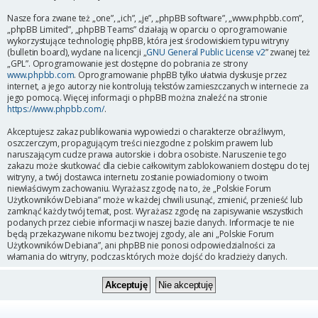
Nasze fora zwane też „one”, „ich”, „je”, „phpBB software”, „www.phpbb.com”,
„phpBB Limited”, „phpBB Teams” działają w oparciu o oprogramowanie
wykorzystujące technologię phpBB, która jest środowiskiem typu witryny
(bulletin board), wydane na licencji „
GNU General Public License v2
” zwanej też
„GPL”. Oprogramowanie jest dostępne do pobrania ze strony
www.phpbb.com
. Oprogramowanie phpBB tylko ułatwia dyskusje przez
internet, a jego autorzy nie kontrolują tekstów zamieszczanych w internecie za
jego pomocą. Więcej informacji o phpBB można znaleźć na stronie
https://www.phpbb.com/
.
Akceptujesz zakaz publikowania wypowiedzi o charakterze obraźliwym,
oszczerczym, propagującym treści niezgodne z polskim prawem lub
naruszającym cudze prawa autorskie i dobra osobiste. Naruszenie tego
zakazu może skutkować dla ciebie całkowitym zablokowaniem dostępu do tej
witryny, a twój dostawca internetu zostanie powiadomiony o twoim
niewłaściwym zachowaniu. Wyrażasz zgodę na to, że „Polskie Forum
Użytkowników Debiana” może w każdej chwili usunąć, zmienić, przenieść lub
zamknąć każdy twój temat, post. Wyrażasz zgodę na zapisywanie wszystkich
podanych przez ciebie informacji w naszej bazie danych. Informacje te nie
będą przekazywane nikomu bez twojej zgody, ale ani „Polskie Forum
Użytkowników Debiana”, ani phpBB nie ponosi odpowiedzialności za
włamania do witryny, podczas których może dojść do kradzieży danych.