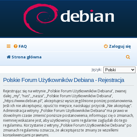
FAQ
Zaloguj się
S
Strona główna
z
Język:
u
Polskie Forum Użytkowników Debiana - Rejestracja
k
Rejestrując się na witrynie „Polskie Forum Użytkowników Debiana”, zwanej
a
dalej „my”, ”nas”, „nasza”, „Polskie Forum Użytkowników Debiana”,
„https://www.debian.pl”, akceptujesz wyszczególnione poniżej postanowienia.
j
Jeśli ich nie akceptujesz, opuść to miejsce, naciskając przycisk „Nie akceptuję”.
Administracja witryny „Polskie Forum Użytkowników Debiana” ma prawo w
dowolnym czasie zmienić poniższe postanowienia, informując cię o zmianach,
niemniej wskazane jest, aby użytkownicy sami regularnie zaglądali do tego
regulaminu. Korzystanie z witryny „Polskie Forum Użytkowników Debiana” po
zmianach regulaminu oznacza, że akceptujesz te zmiany ze wszelkimi
konsekwencjami prawnymi.