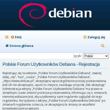
FAQ
Zaloguj się
S
Strona główna
z
Język:
u
Polskie Forum Użytkowników Debiana - Rejestracja
k
Rejestrując się na witrynie „Polskie Forum Użytkowników Debiana”, zwanej
a
dalej „my”, ”nas”, „nasza”, „Polskie Forum Użytkowników Debiana”,
„https://www.debian.pl”, akceptujesz wyszczególnione poniżej postanowienia.
j
Jeśli ich nie akceptujesz, opuść to miejsce, naciskając przycisk „Nie akceptuję”.
Administracja witryny „Polskie Forum Użytkowników Debiana” ma prawo w
dowolnym czasie zmienić poniższe postanowienia, informując cię o zmianach,
niemniej wskazane jest, aby użytkownicy sami regularnie zaglądali do tego
regulaminu. Korzystanie z witryny „Polskie Forum Użytkowników Debiana” po
zmianach regulaminu oznacza, że akceptujesz te zmiany ze wszelkimi
konsekwencjami prawnymi.