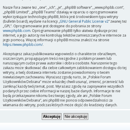
Nasze fora zwane też „one”, „ich”, „je”, „phpBB software”, „www.phpbb.com”,
„phpBB Limited”, „phpBB Teams” działają w oparciu o oprogramowanie
wykorzystujące technologię phpBB, która jest środowiskiem typu witryny
(bulletin board), wydane na licencji „
GNU General Public License v2
” zwanej też
„GPL”. Oprogramowanie jest dostępne do pobrania ze strony
www.phpbb.com
. Oprogramowanie phpBB tylko ułatwia dyskusje przez
internet, a jego autorzy nie kontrolują tekstów zamieszczanych w internecie za
jego pomocą. Więcej informacji o phpBB można znaleźć na stronie
https://www.phpbb.com/
.
Akceptujesz zakaz publikowania wypowiedzi o charakterze obraźliwym,
oszczerczym, propagującym treści niezgodne z polskim prawem lub
naruszającym cudze prawa autorskie i dobra osobiste. Naruszenie tego
zakazu może skutkować dla ciebie całkowitym zablokowaniem dostępu do tej
witryny, a twój dostawca internetu zostanie powiadomiony o twoim
niewłaściwym zachowaniu. Wyrażasz zgodę na to, że „Polskie Forum
Użytkowników Debiana” może w każdej chwili usunąć, zmienić, przenieść lub
zamknąć każdy twój temat, post. Wyrażasz zgodę na zapisywanie wszystkich
podanych przez ciebie informacji w naszej bazie danych. Informacje te nie
będą przekazywane nikomu bez twojej zgody, ale ani „Polskie Forum
Użytkowników Debiana”, ani phpBB nie ponosi odpowiedzialności za
włamania do witryny, podczas których może dojść do kradzieży danych.