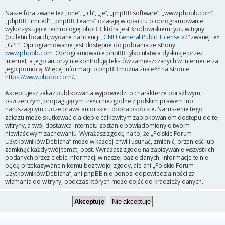
Nasze fora zwane też „one”, „ich”, „je”, „phpBB software”, „www.phpbb.com”,
„phpBB Limited”, „phpBB Teams” działają w oparciu o oprogramowanie
wykorzystujące technologię phpBB, która jest środowiskiem typu witryny
(bulletin board), wydane na licencji „
GNU General Public License v2
” zwanej też
„GPL”. Oprogramowanie jest dostępne do pobrania ze strony
www.phpbb.com
. Oprogramowanie phpBB tylko ułatwia dyskusje przez
internet, a jego autorzy nie kontrolują tekstów zamieszczanych w internecie za
jego pomocą. Więcej informacji o phpBB można znaleźć na stronie
https://www.phpbb.com/
.
Akceptujesz zakaz publikowania wypowiedzi o charakterze obraźliwym,
oszczerczym, propagującym treści niezgodne z polskim prawem lub
naruszającym cudze prawa autorskie i dobra osobiste. Naruszenie tego
zakazu może skutkować dla ciebie całkowitym zablokowaniem dostępu do tej
witryny, a twój dostawca internetu zostanie powiadomiony o twoim
niewłaściwym zachowaniu. Wyrażasz zgodę na to, że „Polskie Forum
Użytkowników Debiana” może w każdej chwili usunąć, zmienić, przenieść lub
zamknąć każdy twój temat, post. Wyrażasz zgodę na zapisywanie wszystkich
podanych przez ciebie informacji w naszej bazie danych. Informacje te nie
będą przekazywane nikomu bez twojej zgody, ale ani „Polskie Forum
Użytkowników Debiana”, ani phpBB nie ponosi odpowiedzialności za
włamania do witryny, podczas których może dojść do kradzieży danych.