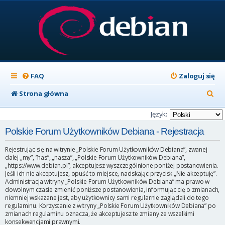
FAQ
Zaloguj się
S
Strona główna
z
Język:
u
Polskie Forum Użytkowników Debiana - Rejestracja
k
Rejestrując się na witrynie „Polskie Forum Użytkowników Debiana”, zwanej
a
dalej „my”, ”nas”, „nasza”, „Polskie Forum Użytkowników Debiana”,
„https://www.debian.pl”, akceptujesz wyszczególnione poniżej postanowienia.
j
Jeśli ich nie akceptujesz, opuść to miejsce, naciskając przycisk „Nie akceptuję”.
Administracja witryny „Polskie Forum Użytkowników Debiana” ma prawo w
dowolnym czasie zmienić poniższe postanowienia, informując cię o zmianach,
niemniej wskazane jest, aby użytkownicy sami regularnie zaglądali do tego
regulaminu. Korzystanie z witryny „Polskie Forum Użytkowników Debiana” po
zmianach regulaminu oznacza, że akceptujesz te zmiany ze wszelkimi
konsekwencjami prawnymi.