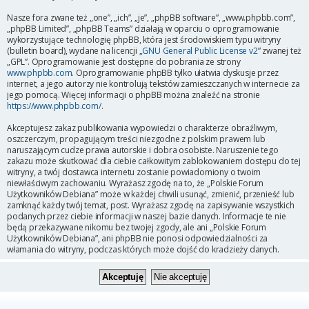
Nasze fora zwane też „one”, „ich”, „je”, „phpBB software”, „www.phpbb.com”,
„phpBB Limited”, „phpBB Teams” działają w oparciu o oprogramowanie
wykorzystujące technologię phpBB, która jest środowiskiem typu witryny
(bulletin board), wydane na licencji „
GNU General Public License v2
” zwanej też
„GPL”. Oprogramowanie jest dostępne do pobrania ze strony
www.phpbb.com
. Oprogramowanie phpBB tylko ułatwia dyskusje przez
internet, a jego autorzy nie kontrolują tekstów zamieszczanych w internecie za
jego pomocą. Więcej informacji o phpBB można znaleźć na stronie
https://www.phpbb.com/
.
Akceptujesz zakaz publikowania wypowiedzi o charakterze obraźliwym,
oszczerczym, propagującym treści niezgodne z polskim prawem lub
naruszającym cudze prawa autorskie i dobra osobiste. Naruszenie tego
zakazu może skutkować dla ciebie całkowitym zablokowaniem dostępu do tej
witryny, a twój dostawca internetu zostanie powiadomiony o twoim
niewłaściwym zachowaniu. Wyrażasz zgodę na to, że „Polskie Forum
Użytkowników Debiana” może w każdej chwili usunąć, zmienić, przenieść lub
zamknąć każdy twój temat, post. Wyrażasz zgodę na zapisywanie wszystkich
podanych przez ciebie informacji w naszej bazie danych. Informacje te nie
będą przekazywane nikomu bez twojej zgody, ale ani „Polskie Forum
Użytkowników Debiana”, ani phpBB nie ponosi odpowiedzialności za
włamania do witryny, podczas których może dojść do kradzieży danych.