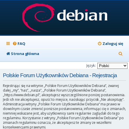
FAQ
Zaloguj się
S
Strona główna
z
Język:
u
Polskie Forum Użytkowników Debiana - Rejestracja
k
Rejestrując się na witrynie „Polskie Forum Użytkowników Debiana”, zwanej
a
dalej „my”, ”nas”, „nasza”, „Polskie Forum Użytkowników Debiana”,
„https://www.debian.pl”, akceptujesz wyszczególnione poniżej postanowienia.
j
Jeśli ich nie akceptujesz, opuść to miejsce, naciskając przycisk „Nie akceptuję”.
Administracja witryny „Polskie Forum Użytkowników Debiana” ma prawo w
dowolnym czasie zmienić poniższe postanowienia, informując cię o zmianach,
niemniej wskazane jest, aby użytkownicy sami regularnie zaglądali do tego
regulaminu. Korzystanie z witryny „Polskie Forum Użytkowników Debiana” po
zmianach regulaminu oznacza, że akceptujesz te zmiany ze wszelkimi
konsekwencjami prawnymi.