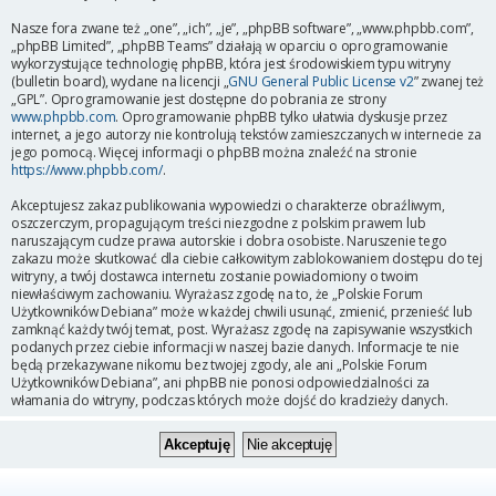
Nasze fora zwane też „one”, „ich”, „je”, „phpBB software”, „www.phpbb.com”,
„phpBB Limited”, „phpBB Teams” działają w oparciu o oprogramowanie
wykorzystujące technologię phpBB, która jest środowiskiem typu witryny
(bulletin board), wydane na licencji „
GNU General Public License v2
” zwanej też
„GPL”. Oprogramowanie jest dostępne do pobrania ze strony
www.phpbb.com
. Oprogramowanie phpBB tylko ułatwia dyskusje przez
internet, a jego autorzy nie kontrolują tekstów zamieszczanych w internecie za
jego pomocą. Więcej informacji o phpBB można znaleźć na stronie
https://www.phpbb.com/
.
Akceptujesz zakaz publikowania wypowiedzi o charakterze obraźliwym,
oszczerczym, propagującym treści niezgodne z polskim prawem lub
naruszającym cudze prawa autorskie i dobra osobiste. Naruszenie tego
zakazu może skutkować dla ciebie całkowitym zablokowaniem dostępu do tej
witryny, a twój dostawca internetu zostanie powiadomiony o twoim
niewłaściwym zachowaniu. Wyrażasz zgodę na to, że „Polskie Forum
Użytkowników Debiana” może w każdej chwili usunąć, zmienić, przenieść lub
zamknąć każdy twój temat, post. Wyrażasz zgodę na zapisywanie wszystkich
podanych przez ciebie informacji w naszej bazie danych. Informacje te nie
będą przekazywane nikomu bez twojej zgody, ale ani „Polskie Forum
Użytkowników Debiana”, ani phpBB nie ponosi odpowiedzialności za
włamania do witryny, podczas których może dojść do kradzieży danych.