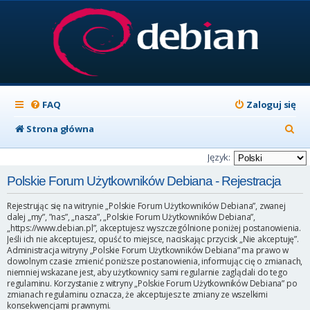
FAQ
Zaloguj się
S
Strona główna
z
Język:
u
Polskie Forum Użytkowników Debiana - Rejestracja
k
Rejestrując się na witrynie „Polskie Forum Użytkowników Debiana”, zwanej
a
dalej „my”, ”nas”, „nasza”, „Polskie Forum Użytkowników Debiana”,
„https://www.debian.pl”, akceptujesz wyszczególnione poniżej postanowienia.
j
Jeśli ich nie akceptujesz, opuść to miejsce, naciskając przycisk „Nie akceptuję”.
Administracja witryny „Polskie Forum Użytkowników Debiana” ma prawo w
dowolnym czasie zmienić poniższe postanowienia, informując cię o zmianach,
niemniej wskazane jest, aby użytkownicy sami regularnie zaglądali do tego
regulaminu. Korzystanie z witryny „Polskie Forum Użytkowników Debiana” po
zmianach regulaminu oznacza, że akceptujesz te zmiany ze wszelkimi
konsekwencjami prawnymi.