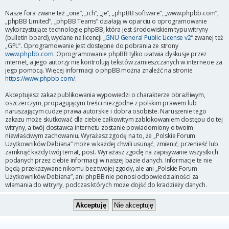
Nasze fora zwane też „one”, „ich”, „je”, „phpBB software”, „www.phpbb.com”,
„phpBB Limited”, „phpBB Teams” działają w oparciu o oprogramowanie
wykorzystujące technologię phpBB, która jest środowiskiem typu witryny
(bulletin board), wydane na licencji „
GNU General Public License v2
” zwanej też
„GPL”. Oprogramowanie jest dostępne do pobrania ze strony
www.phpbb.com
. Oprogramowanie phpBB tylko ułatwia dyskusje przez
internet, a jego autorzy nie kontrolują tekstów zamieszczanych w internecie za
jego pomocą. Więcej informacji o phpBB można znaleźć na stronie
https://www.phpbb.com/
.
Akceptujesz zakaz publikowania wypowiedzi o charakterze obraźliwym,
oszczerczym, propagującym treści niezgodne z polskim prawem lub
naruszającym cudze prawa autorskie i dobra osobiste. Naruszenie tego
zakazu może skutkować dla ciebie całkowitym zablokowaniem dostępu do tej
witryny, a twój dostawca internetu zostanie powiadomiony o twoim
niewłaściwym zachowaniu. Wyrażasz zgodę na to, że „Polskie Forum
Użytkowników Debiana” może w każdej chwili usunąć, zmienić, przenieść lub
zamknąć każdy twój temat, post. Wyrażasz zgodę na zapisywanie wszystkich
podanych przez ciebie informacji w naszej bazie danych. Informacje te nie
będą przekazywane nikomu bez twojej zgody, ale ani „Polskie Forum
Użytkowników Debiana”, ani phpBB nie ponosi odpowiedzialności za
włamania do witryny, podczas których może dojść do kradzieży danych.