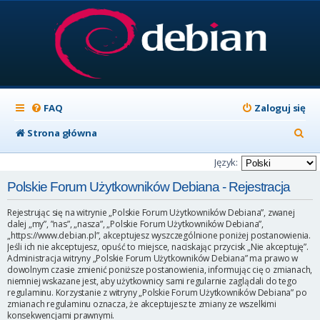
FAQ
Zaloguj się
S
Strona główna
z
Język:
u
Polskie Forum Użytkowników Debiana - Rejestracja
k
Rejestrując się na witrynie „Polskie Forum Użytkowników Debiana”, zwanej
a
dalej „my”, ”nas”, „nasza”, „Polskie Forum Użytkowników Debiana”,
„https://www.debian.pl”, akceptujesz wyszczególnione poniżej postanowienia.
j
Jeśli ich nie akceptujesz, opuść to miejsce, naciskając przycisk „Nie akceptuję”.
Administracja witryny „Polskie Forum Użytkowników Debiana” ma prawo w
dowolnym czasie zmienić poniższe postanowienia, informując cię o zmianach,
niemniej wskazane jest, aby użytkownicy sami regularnie zaglądali do tego
regulaminu. Korzystanie z witryny „Polskie Forum Użytkowników Debiana” po
zmianach regulaminu oznacza, że akceptujesz te zmiany ze wszelkimi
konsekwencjami prawnymi.