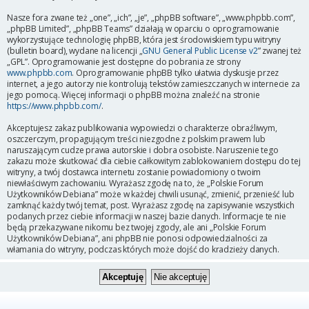
Nasze fora zwane też „one”, „ich”, „je”, „phpBB software”, „www.phpbb.com”,
„phpBB Limited”, „phpBB Teams” działają w oparciu o oprogramowanie
wykorzystujące technologię phpBB, która jest środowiskiem typu witryny
(bulletin board), wydane na licencji „
GNU General Public License v2
” zwanej też
„GPL”. Oprogramowanie jest dostępne do pobrania ze strony
www.phpbb.com
. Oprogramowanie phpBB tylko ułatwia dyskusje przez
internet, a jego autorzy nie kontrolują tekstów zamieszczanych w internecie za
jego pomocą. Więcej informacji o phpBB można znaleźć na stronie
https://www.phpbb.com/
.
Akceptujesz zakaz publikowania wypowiedzi o charakterze obraźliwym,
oszczerczym, propagującym treści niezgodne z polskim prawem lub
naruszającym cudze prawa autorskie i dobra osobiste. Naruszenie tego
zakazu może skutkować dla ciebie całkowitym zablokowaniem dostępu do tej
witryny, a twój dostawca internetu zostanie powiadomiony o twoim
niewłaściwym zachowaniu. Wyrażasz zgodę na to, że „Polskie Forum
Użytkowników Debiana” może w każdej chwili usunąć, zmienić, przenieść lub
zamknąć każdy twój temat, post. Wyrażasz zgodę na zapisywanie wszystkich
podanych przez ciebie informacji w naszej bazie danych. Informacje te nie
będą przekazywane nikomu bez twojej zgody, ale ani „Polskie Forum
Użytkowników Debiana”, ani phpBB nie ponosi odpowiedzialności za
włamania do witryny, podczas których może dojść do kradzieży danych.