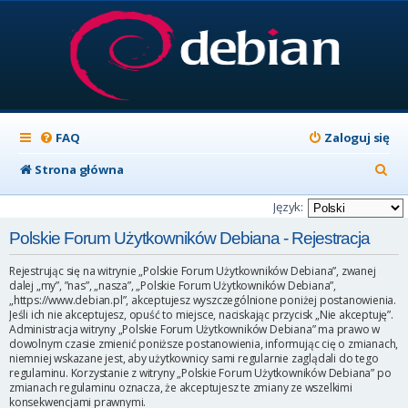
FAQ
Zaloguj się
S
Strona główna
z
Język:
u
Polskie Forum Użytkowników Debiana - Rejestracja
k
Rejestrując się na witrynie „Polskie Forum Użytkowników Debiana”, zwanej
a
dalej „my”, ”nas”, „nasza”, „Polskie Forum Użytkowników Debiana”,
„https://www.debian.pl”, akceptujesz wyszczególnione poniżej postanowienia.
j
Jeśli ich nie akceptujesz, opuść to miejsce, naciskając przycisk „Nie akceptuję”.
Administracja witryny „Polskie Forum Użytkowników Debiana” ma prawo w
dowolnym czasie zmienić poniższe postanowienia, informując cię o zmianach,
niemniej wskazane jest, aby użytkownicy sami regularnie zaglądali do tego
regulaminu. Korzystanie z witryny „Polskie Forum Użytkowników Debiana” po
zmianach regulaminu oznacza, że akceptujesz te zmiany ze wszelkimi
konsekwencjami prawnymi.