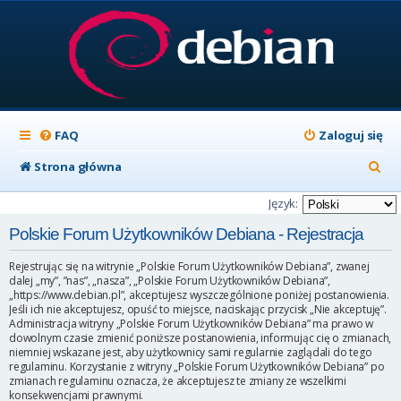
FAQ
Zaloguj się
S
Strona główna
z
Język:
u
Polskie Forum Użytkowników Debiana - Rejestracja
k
Rejestrując się na witrynie „Polskie Forum Użytkowników Debiana”, zwanej
a
dalej „my”, ”nas”, „nasza”, „Polskie Forum Użytkowników Debiana”,
„https://www.debian.pl”, akceptujesz wyszczególnione poniżej postanowienia.
j
Jeśli ich nie akceptujesz, opuść to miejsce, naciskając przycisk „Nie akceptuję”.
Administracja witryny „Polskie Forum Użytkowników Debiana” ma prawo w
dowolnym czasie zmienić poniższe postanowienia, informując cię o zmianach,
niemniej wskazane jest, aby użytkownicy sami regularnie zaglądali do tego
regulaminu. Korzystanie z witryny „Polskie Forum Użytkowników Debiana” po
zmianach regulaminu oznacza, że akceptujesz te zmiany ze wszelkimi
konsekwencjami prawnymi.