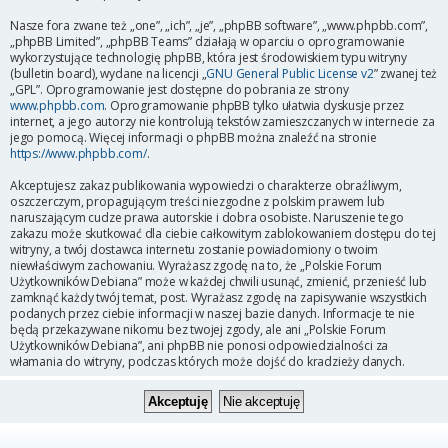
Nasze fora zwane też „one”, „ich”, „je”, „phpBB software”, „www.phpbb.com”,
„phpBB Limited”, „phpBB Teams” działają w oparciu o oprogramowanie
wykorzystujące technologię phpBB, która jest środowiskiem typu witryny
(bulletin board), wydane na licencji „
GNU General Public License v2
” zwanej też
„GPL”. Oprogramowanie jest dostępne do pobrania ze strony
www.phpbb.com
. Oprogramowanie phpBB tylko ułatwia dyskusje przez
internet, a jego autorzy nie kontrolują tekstów zamieszczanych w internecie za
jego pomocą. Więcej informacji o phpBB można znaleźć na stronie
https://www.phpbb.com/
.
Akceptujesz zakaz publikowania wypowiedzi o charakterze obraźliwym,
oszczerczym, propagującym treści niezgodne z polskim prawem lub
naruszającym cudze prawa autorskie i dobra osobiste. Naruszenie tego
zakazu może skutkować dla ciebie całkowitym zablokowaniem dostępu do tej
witryny, a twój dostawca internetu zostanie powiadomiony o twoim
niewłaściwym zachowaniu. Wyrażasz zgodę na to, że „Polskie Forum
Użytkowników Debiana” może w każdej chwili usunąć, zmienić, przenieść lub
zamknąć każdy twój temat, post. Wyrażasz zgodę na zapisywanie wszystkich
podanych przez ciebie informacji w naszej bazie danych. Informacje te nie
będą przekazywane nikomu bez twojej zgody, ale ani „Polskie Forum
Użytkowników Debiana”, ani phpBB nie ponosi odpowiedzialności za
włamania do witryny, podczas których może dojść do kradzieży danych.