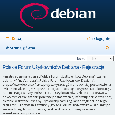
FAQ
Zaloguj się
S
Strona główna
z
Język:
u
Polskie Forum Użytkowników Debiana - Rejestracja
k
Rejestrując się na witrynie „Polskie Forum Użytkowników Debiana”, zwanej
a
dalej „my”, ”nas”, „nasza”, „Polskie Forum Użytkowników Debiana”,
„https://www.debian.pl”, akceptujesz wyszczególnione poniżej postanowienia.
j
Jeśli ich nie akceptujesz, opuść to miejsce, naciskając przycisk „Nie akceptuję”.
Administracja witryny „Polskie Forum Użytkowników Debiana” ma prawo w
dowolnym czasie zmienić poniższe postanowienia, informując cię o zmianach,
niemniej wskazane jest, aby użytkownicy sami regularnie zaglądali do tego
regulaminu. Korzystanie z witryny „Polskie Forum Użytkowników Debiana” po
zmianach regulaminu oznacza, że akceptujesz te zmiany ze wszelkimi
konsekwencjami prawnymi.