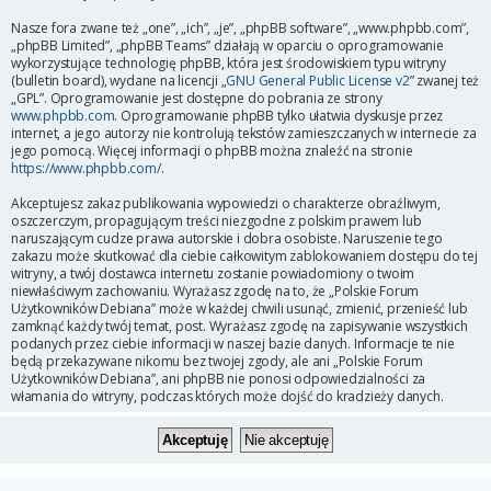
Nasze fora zwane też „one”, „ich”, „je”, „phpBB software”, „www.phpbb.com”,
„phpBB Limited”, „phpBB Teams” działają w oparciu o oprogramowanie
wykorzystujące technologię phpBB, która jest środowiskiem typu witryny
(bulletin board), wydane na licencji „
GNU General Public License v2
” zwanej też
„GPL”. Oprogramowanie jest dostępne do pobrania ze strony
www.phpbb.com
. Oprogramowanie phpBB tylko ułatwia dyskusje przez
internet, a jego autorzy nie kontrolują tekstów zamieszczanych w internecie za
jego pomocą. Więcej informacji o phpBB można znaleźć na stronie
https://www.phpbb.com/
.
Akceptujesz zakaz publikowania wypowiedzi o charakterze obraźliwym,
oszczerczym, propagującym treści niezgodne z polskim prawem lub
naruszającym cudze prawa autorskie i dobra osobiste. Naruszenie tego
zakazu może skutkować dla ciebie całkowitym zablokowaniem dostępu do tej
witryny, a twój dostawca internetu zostanie powiadomiony o twoim
niewłaściwym zachowaniu. Wyrażasz zgodę na to, że „Polskie Forum
Użytkowników Debiana” może w każdej chwili usunąć, zmienić, przenieść lub
zamknąć każdy twój temat, post. Wyrażasz zgodę na zapisywanie wszystkich
podanych przez ciebie informacji w naszej bazie danych. Informacje te nie
będą przekazywane nikomu bez twojej zgody, ale ani „Polskie Forum
Użytkowników Debiana”, ani phpBB nie ponosi odpowiedzialności za
włamania do witryny, podczas których może dojść do kradzieży danych.