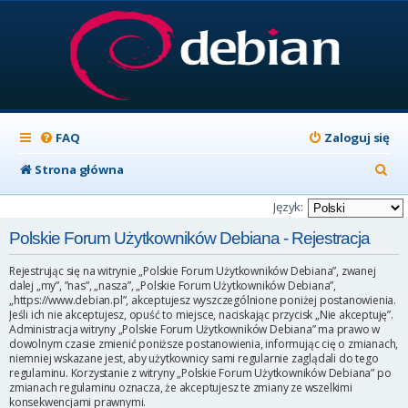
FAQ
Zaloguj się
S
Strona główna
z
Język:
u
Polskie Forum Użytkowników Debiana - Rejestracja
k
Rejestrując się na witrynie „Polskie Forum Użytkowników Debiana”, zwanej
a
dalej „my”, ”nas”, „nasza”, „Polskie Forum Użytkowników Debiana”,
„https://www.debian.pl”, akceptujesz wyszczególnione poniżej postanowienia.
j
Jeśli ich nie akceptujesz, opuść to miejsce, naciskając przycisk „Nie akceptuję”.
Administracja witryny „Polskie Forum Użytkowników Debiana” ma prawo w
dowolnym czasie zmienić poniższe postanowienia, informując cię o zmianach,
niemniej wskazane jest, aby użytkownicy sami regularnie zaglądali do tego
regulaminu. Korzystanie z witryny „Polskie Forum Użytkowników Debiana” po
zmianach regulaminu oznacza, że akceptujesz te zmiany ze wszelkimi
konsekwencjami prawnymi.