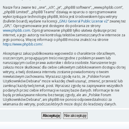
Nasze fora zwane też „one”, „ich”, „je”, „phpBB software”, „www.phpbb.com”,
„phpBB Limited”, „phpBB Teams” działają w oparciu o oprogramowanie
wykorzystujące technologię phpBB, która jest środowiskiem typu witryny
(bulletin board), wydane na licencji „
GNU General Public License v2
” zwanej też
„GPL”. Oprogramowanie jest dostępne do pobrania ze strony
www.phpbb.com
. Oprogramowanie phpBB tylko ułatwia dyskusje przez
internet, a jego autorzy nie kontrolują tekstów zamieszczanych w internecie za
jego pomocą. Więcej informacji o phpBB można znaleźć na stronie
https://www.phpbb.com/
.
Akceptujesz zakaz publikowania wypowiedzi o charakterze obraźliwym,
oszczerczym, propagującym treści niezgodne z polskim prawem lub
naruszającym cudze prawa autorskie i dobra osobiste. Naruszenie tego
zakazu może skutkować dla ciebie całkowitym zablokowaniem dostępu do tej
witryny, a twój dostawca internetu zostanie powiadomiony o twoim
niewłaściwym zachowaniu. Wyrażasz zgodę na to, że „Polskie Forum
Użytkowników Debiana” może w każdej chwili usunąć, zmienić, przenieść lub
zamknąć każdy twój temat, post. Wyrażasz zgodę na zapisywanie wszystkich
podanych przez ciebie informacji w naszej bazie danych. Informacje te nie
będą przekazywane nikomu bez twojej zgody, ale ani „Polskie Forum
Użytkowników Debiana”, ani phpBB nie ponosi odpowiedzialności za
włamania do witryny, podczas których może dojść do kradzieży danych.