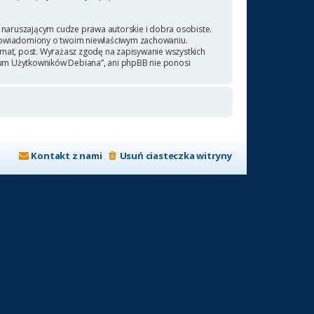
naruszającym cudze prawa autorskie i dobra osobiste.
 powiadomiony o twoim niewłaściwym zachowaniu.
emat, post. Wyrażasz zgodę na zapisywanie wszystkich
orum Użytkowników Debiana”, ani phpBB nie ponosi
Kontakt z nami
Usuń ciasteczka witryny