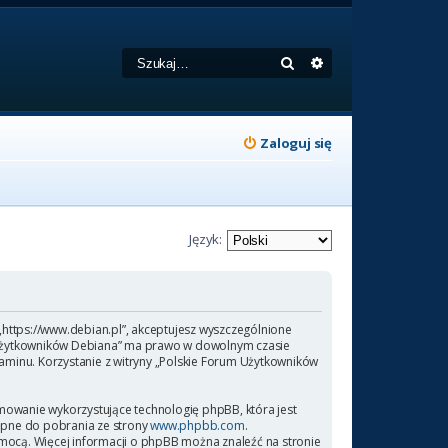
Szukaj
Wyszukiwanie zaa
Zaloguj się
Język:
 „https://www.debian.pl”, akceptujesz wyszczególnione
rum Użytkowników Debiana” ma prawo w dowolnym czasie
laminu. Korzystanie z witryny „Polskie Forum Użytkowników
amowanie wykorzystujące technologię phpBB, która jest
ępne do pobrania ze strony
www.phpbb.com
.
omocą. Więcej informacji o phpBB można znaleźć na stronie