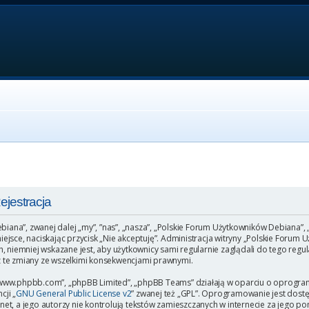
jestracja
ebiana”, zwanej dalej „my”, ”nas”, „nasza”, „Polskie Forum Użytkowników Debiana”,
o miejsce, naciskając przycisk „Nie akceptuję”. Administracja witryny „Polskie Fo
, niemniej wskazane jest, aby użytkownicy sami regularnie zaglądali do tego regu
 te zmiany ze wszelkimi konsekwencjami prawnymi.
”, „www.phpbb.com”, „phpBB Limited”, „phpBB Teams” działają w oparciu o oprogr
cji „
GNU General Public License v2
” zwanej też „GPL”. Oprogramowanie jest dost
et, a jego autorzy nie kontrolują tekstów zamieszczanych w internecie za jego p