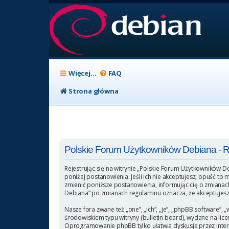
Więcej…
FAQ
Strona główna
Polskie Forum Użytkowników Debiana - Re
Rejestrując się na witrynie „Polskie Forum Użytkowników D
poniżej postanowienia. Jeśli ich nie akceptujesz, opuść t
zmienić poniższe postanowienia, informując cię o zmianach
Debiana” po zmianach regulaminu oznacza, że akceptujesz
Nasze fora zwane też „one”, „ich”, „je”, „phpBB software
środowiskiem typu witryny (bulletin board), wydane na licen
Oprogramowanie phpBB tylko ułatwia dyskusje przez intern