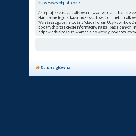
https://www.phpbb.com/
.
Akceptujesz zakaz publikowania wypowiedzi o charakterze
Naruszenie tego zakazu może skutkować dla ciebie całkow
Wyrażasz zgodę na to, że „Polskie Forum Użytkowników Deb
podanych przez ciebie informacji w naszej bazie danych. 
odpowiedzialności za włamania do witryny, podczas który
Strona główna