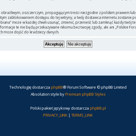
 obraźliwym, oszczerczym, propagującym treści niezgodne z polskim prawem lub 
itym zablokowaniem dostępu do tej witryny, a twój dostawca internetu zostanie
iana” może w każdej chwili usunąć, zmienić, przenieść lub zamknąć każdy twój t
Informacje te nie będą przekazywane nikomu bez twojej zgody, ale ani „Polskie F
ch może dojść do kradzieży danych.
Technologię dostarcza
phpBB
® Forum Software © phpBB Limited
Absolution style by
Premium phpBB Styles
Polski pakiet językowy dostarcza
phpBB.pl
PRIVACY_LINK
|
TERMS_LINK