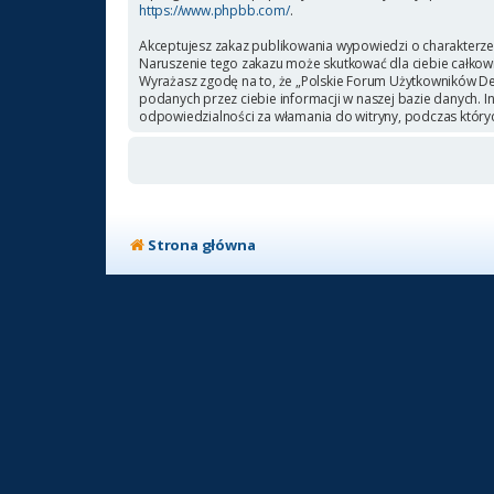
https://www.phpbb.com/
.
Akceptujesz zakaz publikowania wypowiedzi o charakterze
Naruszenie tego zakazu może skutkować dla ciebie całkow
Wyrażasz zgodę na to, że „Polskie Forum Użytkowników Deb
podanych przez ciebie informacji w naszej bazie danych. 
odpowiedzialności za włamania do witryny, podczas który
Strona główna