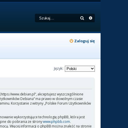
Szukaj
Wyszukiwanie zaa
Zaloguj się
Język:
 „https://www.debian.pl”, akceptujesz wyszczególnione
rum Użytkowników Debiana” ma prawo w dowolnym czasie
laminu. Korzystanie z witryny „Polskie Forum Użytkowników
amowanie wykorzystujące technologię phpBB, która jest
ępne do pobrania ze strony
www.phpbb.com
.
omocą. Więcej informacji o phpBB można znaleźć na stronie