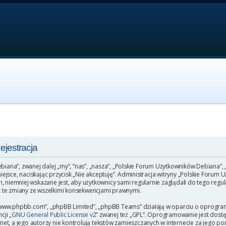
jestracja
ebiana”, zwanej dalej „my”, ”nas”, „nasza”, „Polskie Forum Użytkowników Debiana”,
o miejsce, naciskając przycisk „Nie akceptuję”. Administracja witryny „Polskie Fo
, niemniej wskazane jest, aby użytkownicy sami regularnie zaglądali do tego regu
 te zmiany ze wszelkimi konsekwencjami prawnymi.
”, „www.phpbb.com”, „phpBB Limited”, „phpBB Teams” działają w oparciu o oprogr
cji „
GNU General Public License v2
” zwanej też „GPL”. Oprogramowanie jest dost
et, a jego autorzy nie kontrolują tekstów zamieszczanych w internecie za jego p