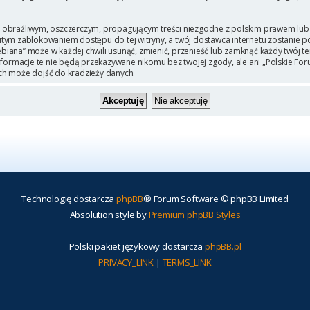
 obraźliwym, oszczerczym, propagującym treści niezgodne z polskim prawem lub 
itym zablokowaniem dostępu do tej witryny, a twój dostawca internetu zostanie
iana” może w każdej chwili usunąć, zmienić, przenieść lub zamknąć każdy twój t
Informacje te nie będą przekazywane nikomu bez twojej zgody, ale ani „Polskie F
ch może dojść do kradzieży danych.
Technologię dostarcza
phpBB
® Forum Software © phpBB Limited
Absolution style by
Premium phpBB Styles
Polski pakiet językowy dostarcza
phpBB.pl
PRIVACY_LINK
|
TERMS_LINK