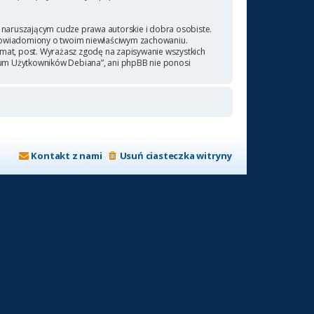
naruszającym cudze prawa autorskie i dobra osobiste.
 powiadomiony o twoim niewłaściwym zachowaniu.
emat, post. Wyrażasz zgodę na zapisywanie wszystkich
orum Użytkowników Debiana”, ani phpBB nie ponosi
Kontakt z nami
Usuń ciasteczka witryny