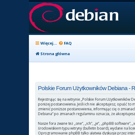
Więcej…
FAQ
Strona główna
Polskie Forum Użytkowników Debiana - Re
Rejestrując się na witrynie „Polskie Forum Użytkowników D
poniżej postanowienia. Jeśli ich nie akceptujesz, opuść t
zmienić poniższe postanowienia, informując cię o zmianach
Debiana” po zmianach regulaminu oznacza, że akceptujesz
Nasze fora zwane też „one”, „ich”, „je”, „phpBB software
środowiskiem typu witryny (bulletin board), wydane na licen
Oprogramowanie phpBB tylko ułatwia dyskusje przez intern