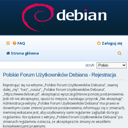
FAQ
Zaloguj się
S
Strona główna
z
Język:
u
Polskie Forum Użytkowników Debiana - Rejestracja
k
Rejestrując się na witrynie „Polskie Forum Użytkowników Debiana”, zwanej
a
dalej „my”, ”nas”, „nasza”, „Polskie Forum Użytkowników Debiana”,
„https://www.debian.pl”, akceptujesz wyszczególnione poniżej postanowienia.
j
Jeśli ich nie akceptujesz, opuść to miejsce, naciskając przycisk „Nie akceptuję”.
Administracja witryny „Polskie Forum Użytkowników Debiana” ma prawo w
dowolnym czasie zmienić poniższe postanowienia, informując cię o zmianach,
niemniej wskazane jest, aby użytkownicy sami regularnie zaglądali do tego
regulaminu. Korzystanie z witryny „Polskie Forum Użytkowników Debiana” po
zmianach regulaminu oznacza, że akceptujesz te zmiany ze wszelkimi
konsekwencjami prawnymi.