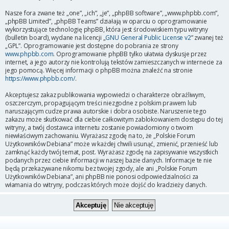
Nasze fora zwane też „one”, „ich”, „je”, „phpBB software”, „www.phpbb.com”,
„phpBB Limited”, „phpBB Teams” działają w oparciu o oprogramowanie
wykorzystujące technologię phpBB, która jest środowiskiem typu witryny
(bulletin board), wydane na licencji „
GNU General Public License v2
” zwanej też
„GPL”. Oprogramowanie jest dostępne do pobrania ze strony
www.phpbb.com
. Oprogramowanie phpBB tylko ułatwia dyskusje przez
internet, a jego autorzy nie kontrolują tekstów zamieszczanych w internecie za
jego pomocą. Więcej informacji o phpBB można znaleźć na stronie
https://www.phpbb.com/
.
Akceptujesz zakaz publikowania wypowiedzi o charakterze obraźliwym,
oszczerczym, propagującym treści niezgodne z polskim prawem lub
naruszającym cudze prawa autorskie i dobra osobiste. Naruszenie tego
zakazu może skutkować dla ciebie całkowitym zablokowaniem dostępu do tej
witryny, a twój dostawca internetu zostanie powiadomiony o twoim
niewłaściwym zachowaniu. Wyrażasz zgodę na to, że „Polskie Forum
Użytkowników Debiana” może w każdej chwili usunąć, zmienić, przenieść lub
zamknąć każdy twój temat, post. Wyrażasz zgodę na zapisywanie wszystkich
podanych przez ciebie informacji w naszej bazie danych. Informacje te nie
będą przekazywane nikomu bez twojej zgody, ale ani „Polskie Forum
Użytkowników Debiana”, ani phpBB nie ponosi odpowiedzialności za
włamania do witryny, podczas których może dojść do kradzieży danych.