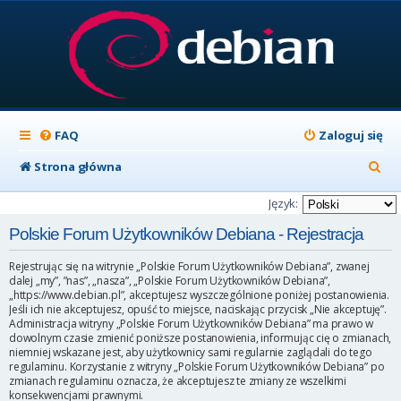
FAQ
Zaloguj się
S
Strona główna
z
Język:
u
Polskie Forum Użytkowników Debiana - Rejestracja
k
Rejestrując się na witrynie „Polskie Forum Użytkowników Debiana”, zwanej
a
dalej „my”, ”nas”, „nasza”, „Polskie Forum Użytkowników Debiana”,
„https://www.debian.pl”, akceptujesz wyszczególnione poniżej postanowienia.
j
Jeśli ich nie akceptujesz, opuść to miejsce, naciskając przycisk „Nie akceptuję”.
Administracja witryny „Polskie Forum Użytkowników Debiana” ma prawo w
dowolnym czasie zmienić poniższe postanowienia, informując cię o zmianach,
niemniej wskazane jest, aby użytkownicy sami regularnie zaglądali do tego
regulaminu. Korzystanie z witryny „Polskie Forum Użytkowników Debiana” po
zmianach regulaminu oznacza, że akceptujesz te zmiany ze wszelkimi
konsekwencjami prawnymi.