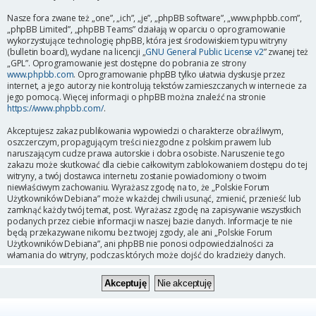
Nasze fora zwane też „one”, „ich”, „je”, „phpBB software”, „www.phpbb.com”,
„phpBB Limited”, „phpBB Teams” działają w oparciu o oprogramowanie
wykorzystujące technologię phpBB, która jest środowiskiem typu witryny
(bulletin board), wydane na licencji „
GNU General Public License v2
” zwanej też
„GPL”. Oprogramowanie jest dostępne do pobrania ze strony
www.phpbb.com
. Oprogramowanie phpBB tylko ułatwia dyskusje przez
internet, a jego autorzy nie kontrolują tekstów zamieszczanych w internecie za
jego pomocą. Więcej informacji o phpBB można znaleźć na stronie
https://www.phpbb.com/
.
Akceptujesz zakaz publikowania wypowiedzi o charakterze obraźliwym,
oszczerczym, propagującym treści niezgodne z polskim prawem lub
naruszającym cudze prawa autorskie i dobra osobiste. Naruszenie tego
zakazu może skutkować dla ciebie całkowitym zablokowaniem dostępu do tej
witryny, a twój dostawca internetu zostanie powiadomiony o twoim
niewłaściwym zachowaniu. Wyrażasz zgodę na to, że „Polskie Forum
Użytkowników Debiana” może w każdej chwili usunąć, zmienić, przenieść lub
zamknąć każdy twój temat, post. Wyrażasz zgodę na zapisywanie wszystkich
podanych przez ciebie informacji w naszej bazie danych. Informacje te nie
będą przekazywane nikomu bez twojej zgody, ale ani „Polskie Forum
Użytkowników Debiana”, ani phpBB nie ponosi odpowiedzialności za
włamania do witryny, podczas których może dojść do kradzieży danych.