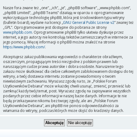
Nasze fora zwane też „one”, „ich”, „je”, „phpBB software”, „www.phpbb.com”,
„phpBB Limited”, „phpBB Teams” działają w oparciu o oprogramowanie
wykorzystujące technologię phpBB, która jest środowiskiem typu witryny
(bulletin board), wydane na licencji „
GNU General Public License v2
” zwanej też
„GPL”. Oprogramowanie jest dostępne do pobrania ze strony
www.phpbb.com
. Oprogramowanie phpBB tylko ułatwia dyskusje przez
internet, a jego autorzy nie kontrolują tekstów zamieszczanych w internecie za
jego pomocą. Więcej informacji o phpBB można znaleźć na stronie
https://www.phpbb.com/
.
Akceptujesz zakaz publikowania wypowiedzi o charakterze obraźliwym,
oszczerczym, propagującym treści niezgodne z polskim prawem lub
naruszającym cudze prawa autorskie i dobra osobiste. Naruszenie tego
zakazu może skutkować dla ciebie całkowitym zablokowaniem dostępu do tej
witryny, a twój dostawca internetu zostanie powiadomiony o twoim
niewłaściwym zachowaniu. Wyrażasz zgodę na to, że „Polskie Forum
Użytkowników Debiana” może w każdej chwili usunąć, zmienić, przenieść lub
zamknąć każdy twój temat, post. Wyrażasz zgodę na zapisywanie wszystkich
podanych przez ciebie informacji w naszej bazie danych. Informacje te nie
będą przekazywane nikomu bez twojej zgody, ale ani „Polskie Forum
Użytkowników Debiana”, ani phpBB nie ponosi odpowiedzialności za
włamania do witryny, podczas których może dojść do kradzieży danych.