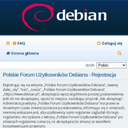
FAQ
Zaloguj się
S
Strona główna
z
Język:
u
Polskie Forum Użytkowników Debiana - Rejestracja
k
Rejestrując się na witrynie „Polskie Forum Użytkowników Debiana”, zwanej
a
dalej „my”, ”nas”, „nasza”, „Polskie Forum Użytkowników Debiana”,
„https://www.debian.pl”, akceptujesz wyszczególnione poniżej postanowienia.
j
Jeśli ich nie akceptujesz, opuść to miejsce, naciskając przycisk „Nie akceptuję”.
Administracja witryny „Polskie Forum Użytkowników Debiana” ma prawo w
dowolnym czasie zmienić poniższe postanowienia, informując cię o zmianach,
niemniej wskazane jest, aby użytkownicy sami regularnie zaglądali do tego
regulaminu. Korzystanie z witryny „Polskie Forum Użytkowników Debiana” po
zmianach regulaminu oznacza, że akceptujesz te zmiany ze wszelkimi
konsekwencjami prawnymi.