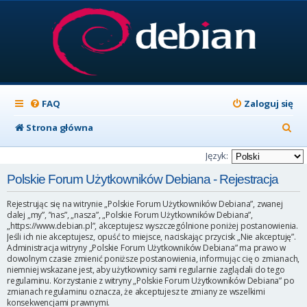
FAQ
Zaloguj się
S
Strona główna
z
Język:
u
Polskie Forum Użytkowników Debiana - Rejestracja
k
Rejestrując się na witrynie „Polskie Forum Użytkowników Debiana”, zwanej
a
dalej „my”, ”nas”, „nasza”, „Polskie Forum Użytkowników Debiana”,
„https://www.debian.pl”, akceptujesz wyszczególnione poniżej postanowienia.
j
Jeśli ich nie akceptujesz, opuść to miejsce, naciskając przycisk „Nie akceptuję”.
Administracja witryny „Polskie Forum Użytkowników Debiana” ma prawo w
dowolnym czasie zmienić poniższe postanowienia, informując cię o zmianach,
niemniej wskazane jest, aby użytkownicy sami regularnie zaglądali do tego
regulaminu. Korzystanie z witryny „Polskie Forum Użytkowników Debiana” po
zmianach regulaminu oznacza, że akceptujesz te zmiany ze wszelkimi
konsekwencjami prawnymi.