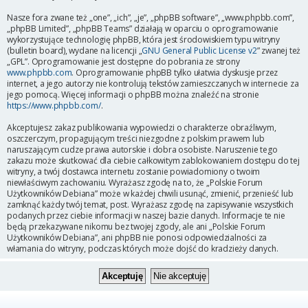
Nasze fora zwane też „one”, „ich”, „je”, „phpBB software”, „www.phpbb.com”,
„phpBB Limited”, „phpBB Teams” działają w oparciu o oprogramowanie
wykorzystujące technologię phpBB, która jest środowiskiem typu witryny
(bulletin board), wydane na licencji „
GNU General Public License v2
” zwanej też
„GPL”. Oprogramowanie jest dostępne do pobrania ze strony
www.phpbb.com
. Oprogramowanie phpBB tylko ułatwia dyskusje przez
internet, a jego autorzy nie kontrolują tekstów zamieszczanych w internecie za
jego pomocą. Więcej informacji o phpBB można znaleźć na stronie
https://www.phpbb.com/
.
Akceptujesz zakaz publikowania wypowiedzi o charakterze obraźliwym,
oszczerczym, propagującym treści niezgodne z polskim prawem lub
naruszającym cudze prawa autorskie i dobra osobiste. Naruszenie tego
zakazu może skutkować dla ciebie całkowitym zablokowaniem dostępu do tej
witryny, a twój dostawca internetu zostanie powiadomiony o twoim
niewłaściwym zachowaniu. Wyrażasz zgodę na to, że „Polskie Forum
Użytkowników Debiana” może w każdej chwili usunąć, zmienić, przenieść lub
zamknąć każdy twój temat, post. Wyrażasz zgodę na zapisywanie wszystkich
podanych przez ciebie informacji w naszej bazie danych. Informacje te nie
będą przekazywane nikomu bez twojej zgody, ale ani „Polskie Forum
Użytkowników Debiana”, ani phpBB nie ponosi odpowiedzialności za
włamania do witryny, podczas których może dojść do kradzieży danych.