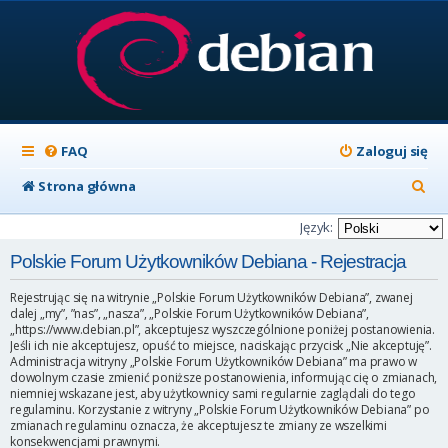
FAQ
Zaloguj się
S
Strona główna
z
Język:
u
Polskie Forum Użytkowników Debiana - Rejestracja
k
Rejestrując się na witrynie „Polskie Forum Użytkowników Debiana”, zwanej
a
dalej „my”, ”nas”, „nasza”, „Polskie Forum Użytkowników Debiana”,
„https://www.debian.pl”, akceptujesz wyszczególnione poniżej postanowienia.
j
Jeśli ich nie akceptujesz, opuść to miejsce, naciskając przycisk „Nie akceptuję”.
Administracja witryny „Polskie Forum Użytkowników Debiana” ma prawo w
dowolnym czasie zmienić poniższe postanowienia, informując cię o zmianach,
niemniej wskazane jest, aby użytkownicy sami regularnie zaglądali do tego
regulaminu. Korzystanie z witryny „Polskie Forum Użytkowników Debiana” po
zmianach regulaminu oznacza, że akceptujesz te zmiany ze wszelkimi
konsekwencjami prawnymi.