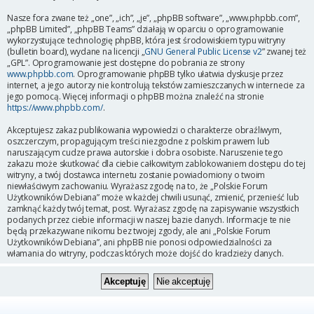
Nasze fora zwane też „one”, „ich”, „je”, „phpBB software”, „www.phpbb.com”,
„phpBB Limited”, „phpBB Teams” działają w oparciu o oprogramowanie
wykorzystujące technologię phpBB, która jest środowiskiem typu witryny
(bulletin board), wydane na licencji „
GNU General Public License v2
” zwanej też
„GPL”. Oprogramowanie jest dostępne do pobrania ze strony
www.phpbb.com
. Oprogramowanie phpBB tylko ułatwia dyskusje przez
internet, a jego autorzy nie kontrolują tekstów zamieszczanych w internecie za
jego pomocą. Więcej informacji o phpBB można znaleźć na stronie
https://www.phpbb.com/
.
Akceptujesz zakaz publikowania wypowiedzi o charakterze obraźliwym,
oszczerczym, propagującym treści niezgodne z polskim prawem lub
naruszającym cudze prawa autorskie i dobra osobiste. Naruszenie tego
zakazu może skutkować dla ciebie całkowitym zablokowaniem dostępu do tej
witryny, a twój dostawca internetu zostanie powiadomiony o twoim
niewłaściwym zachowaniu. Wyrażasz zgodę na to, że „Polskie Forum
Użytkowników Debiana” może w każdej chwili usunąć, zmienić, przenieść lub
zamknąć każdy twój temat, post. Wyrażasz zgodę na zapisywanie wszystkich
podanych przez ciebie informacji w naszej bazie danych. Informacje te nie
będą przekazywane nikomu bez twojej zgody, ale ani „Polskie Forum
Użytkowników Debiana”, ani phpBB nie ponosi odpowiedzialności za
włamania do witryny, podczas których może dojść do kradzieży danych.