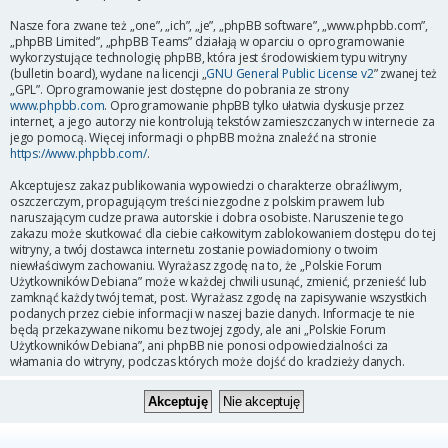
Nasze fora zwane też „one”, „ich”, „je”, „phpBB software”, „www.phpbb.com”,
„phpBB Limited”, „phpBB Teams” działają w oparciu o oprogramowanie
wykorzystujące technologię phpBB, która jest środowiskiem typu witryny
(bulletin board), wydane na licencji „
GNU General Public License v2
” zwanej też
„GPL”. Oprogramowanie jest dostępne do pobrania ze strony
www.phpbb.com
. Oprogramowanie phpBB tylko ułatwia dyskusje przez
internet, a jego autorzy nie kontrolują tekstów zamieszczanych w internecie za
jego pomocą. Więcej informacji o phpBB można znaleźć na stronie
https://www.phpbb.com/
.
Akceptujesz zakaz publikowania wypowiedzi o charakterze obraźliwym,
oszczerczym, propagującym treści niezgodne z polskim prawem lub
naruszającym cudze prawa autorskie i dobra osobiste. Naruszenie tego
zakazu może skutkować dla ciebie całkowitym zablokowaniem dostępu do tej
witryny, a twój dostawca internetu zostanie powiadomiony o twoim
niewłaściwym zachowaniu. Wyrażasz zgodę na to, że „Polskie Forum
Użytkowników Debiana” może w każdej chwili usunąć, zmienić, przenieść lub
zamknąć każdy twój temat, post. Wyrażasz zgodę na zapisywanie wszystkich
podanych przez ciebie informacji w naszej bazie danych. Informacje te nie
będą przekazywane nikomu bez twojej zgody, ale ani „Polskie Forum
Użytkowników Debiana”, ani phpBB nie ponosi odpowiedzialności za
włamania do witryny, podczas których może dojść do kradzieży danych.