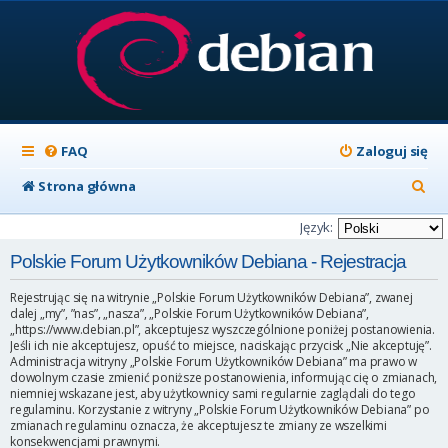
FAQ
Zaloguj się
S
Strona główna
z
Język:
u
Polskie Forum Użytkowników Debiana - Rejestracja
k
Rejestrując się na witrynie „Polskie Forum Użytkowników Debiana”, zwanej
a
dalej „my”, ”nas”, „nasza”, „Polskie Forum Użytkowników Debiana”,
„https://www.debian.pl”, akceptujesz wyszczególnione poniżej postanowienia.
j
Jeśli ich nie akceptujesz, opuść to miejsce, naciskając przycisk „Nie akceptuję”.
Administracja witryny „Polskie Forum Użytkowników Debiana” ma prawo w
dowolnym czasie zmienić poniższe postanowienia, informując cię o zmianach,
niemniej wskazane jest, aby użytkownicy sami regularnie zaglądali do tego
regulaminu. Korzystanie z witryny „Polskie Forum Użytkowników Debiana” po
zmianach regulaminu oznacza, że akceptujesz te zmiany ze wszelkimi
konsekwencjami prawnymi.